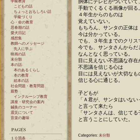
胴体にテレビがついていて
学級教育
こどもの話
手動でくるくる画像が回る
ちょっとおもしろい話
４年生からのものは
学級づくり
覚えていない。
心・命の教育
もちろん、サンタの正体は
思春期の話
愛犬日記
今は分かっている。
感想集
でも、３年生までのクリス
教師へのメッセージ
今でも、サンタさんからだ
先人に学ぶ
なんとなく思っている。
映画の話
未分類
目に見えない不思議な存在
本の話
不思議を信じる心は
本のあるくらし
目には見えないが大切なも
本の教育
信じる心に通じる。
絵本の話
社会問題・教育問題
親塾
子どもが
インクルーシブ教育
「Ａ君が、サンタはいない
講座・研究会の案内
と言って来たら
鍼灸のコーナー
「サンタさんは、信じてる
震災について
音楽の趣味
と言うことにしていた。
PAGES
Categories:
未分類
１０箇条