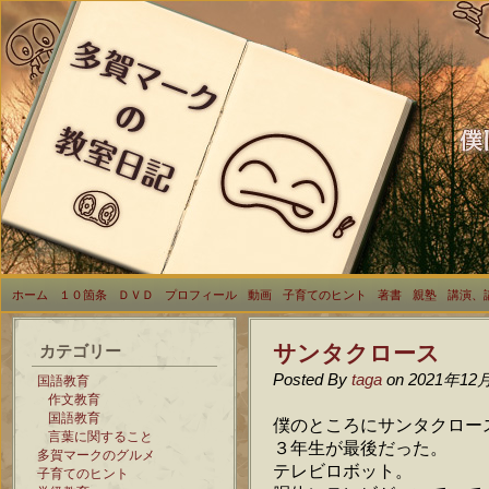
ホーム
１０箇条
ＤＶＤ
プロフィール
動画
子育てのヒント
著書
親塾
講演、
サンタクロース
カテゴリー
Posted By
taga
on 2021年12
国語教育
作文教育
国語教育
僕のところにサンタクロー
言葉に関すること
３年生が最後だった。
多賀マークのグルメ
テレビロボット。
子育てのヒント