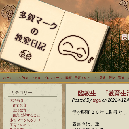
ホーム
１０箇条
ＤＶＤ
プロフィール
動画
子育てのヒント
著書
親塾
講演、
臨教生 「教育生
カテゴリー
Posted By
taga
on 2021年12
国語教育
作文教育
国語教育
母が昭和２０年に助教とし
言葉に関すること
多賀マークのグルメ
表書きは、筆。
子育てのヒント