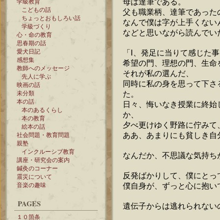
母は達筆である。
学級教育
こどもの話
父も職業柄、達筆であった
ちょっとおもしろい話
なんで僕は字が上手くない
学級づくり
などと思いながら読んでい
心・命の教育
思春期の話
愛犬日記
「Ⅰ、発足に当りて感じた事
感想集
希望の門、理想の門、生命
教師へのメッセージ
それが私の選んだ、
先人に学ぶ
同時に私の身を思って下さ
映画の話
た。
未分類
本の話
日々、悔いなき授業に終始
本のあるくらし
か、
本の教育
夕べ更けゆく野路に佇みて
絵本の話
ああ、あまりにも貧しき自
社会問題・教育問題
親塾
インクルーシブ教育
なんだか、不思議な気持ち
講座・研究会の案内
鍼灸のコーナー
反発ばかりして、僕にとっ
震災について
僕自身が、ずっと心に抱い
音楽の趣味
PAGES
遺伝子からは逃れられない
１０箇条