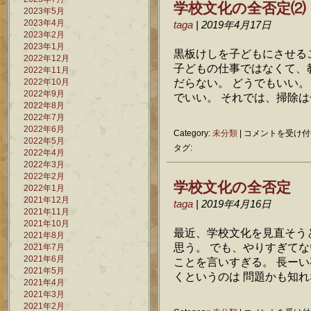
学校文化の全否定⑵
2023年5月
場
2023年4月
の
taga
| 2019年4月17日
2023年2月
閉
2023年1月
館
黒板けしを子どもにさせる
2022年12月
は
子どもの仕事ではなくて、
2022年11月
だらない。 どうでもいい
2022年10月
2022年9月
でいい。 それでは、掃除は子
2022年8月
2022年7月
2022年6月
学
Category:
未分類
|
コメントを受け付
2022年5月
校
タグ:
2022年4月
文
2022年3月
化
2022年2月
の
学校文化の全否定
2022年1月
全
2021年12月
否
taga
| 2019年4月16日
2021年11月
定
2021年10月
⑵
最近、学校文化を見直そう
2021年8月
は
思う。 でも、やりすぎて
2021年7月
2021年6月
ことを言いすぎる。 長ー
2021年5月
くというのは 問題かも知れな
2021年4月
2021年3月
2021年2月
学