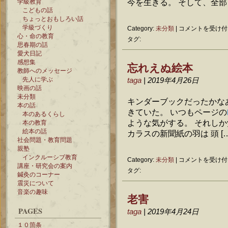
今を生きる。 そして、全部 [
学級教育
こどもの話
ちょっとおもしろい話
学級づくり
同
Category:
未分類
|
コメントを受け付
心・命の教育
期
タグ:
思春期の話
は
愛犬日記
感想集
忘れえぬ絵本
教師へのメッセージ
先人に学ぶ
taga
| 2019年4月26日
映画の話
未分類
キンダーブックだったかな
本の話
きていた。 いつもページの
本のあるくらし
ような気がする。 それし
本の教育
絵本の話
カラスの新聞紙の羽は 頭 […
社会問題・教育問題
親塾
インクルーシブ教育
忘
Category:
未分類
|
コメントを受け付
講座・研究会の案内
れ
タグ:
鍼灸のコーナー
え
震災について
ぬ
音楽の趣味
絵
老害
本
PAGES
は
taga
| 2019年4月24日
１０箇条