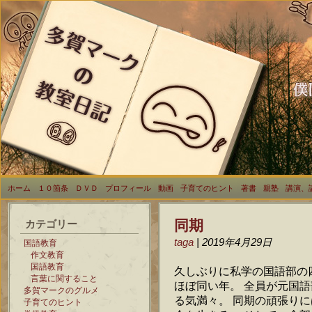
ホーム
１０箇条
ＤＶＤ
プロフィール
動画
子育てのヒント
著書
親塾
講演、
同期
カテゴリー
taga
| 2019年4月29日
国語教育
作文教育
国語教育
久しぶりに私学の国語部の
言葉に関すること
ほぼ同い年。 全員が元国語
多賀マークのグルメ
る気満々。 同期の頑張り
子育てのヒント