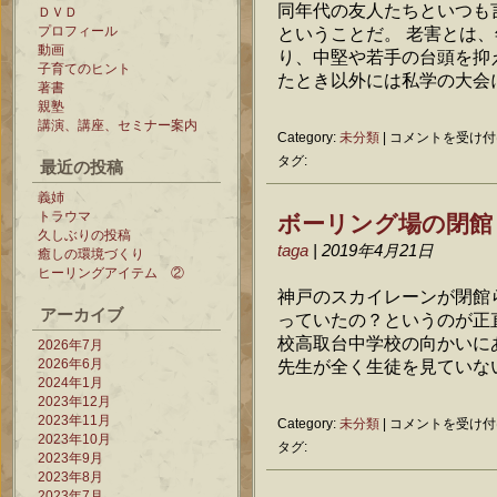
同年代の友人たちといつも
ＤＶＤ
プロフィール
ということだ。 老害とは、
動画
り、中堅や若手の台頭を抑
子育てのヒント
たとき以外には私学の大会に参
著書
親塾
講演、講座、セミナー案内
老
Category:
未分類
|
コメントを受け付
害
タグ:
最近の投稿
は
義姉
ボーリング場の閉館
トラウマ
久しぶりの投稿
taga
| 2019年4月21日
癒しの環境づくり
ヒーリングアイテム ②
神戸のスカイレーンが閉館
アーカイブ
っていたの？というのが正
校高取台中学校の向かいに
2026年7月
2026年6月
先生が全く生徒を見ていないこ
2024年1月
2023年12月
2023年11月
ボ
Category:
未分類
|
コメントを受け付
2023年10月
ー
タグ:
2023年9月
リ
2023年8月
ン
2023年7月
グ