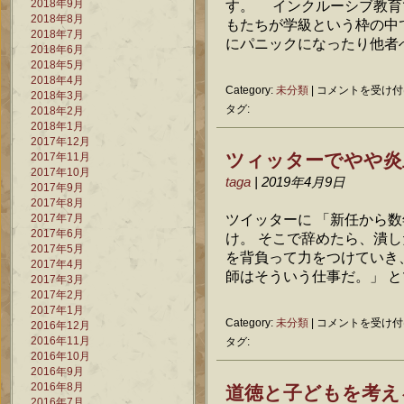
2018年9月
す。 インクルーシブ教育
ク
2018年8月
もたちが学級という枠の中
ル
2018年7月
ー
にパニックになったり他者への
2018年6月
シ
2018年5月
ブ
2018年4月
教
発
Category:
未分類
|
コメントを受け付
2018年3月
育』
達
タグ:
2018年2月
が
障
2018年1月
4
碍
2017年12月
刷
の
ツィッターでやや炎
2017年11月
り
子
2017年10月
に
ど
taga
| 2019年4月9日
2017年9月
な
も
2017年8月
っ
の
ツイッターに 「新任から
2017年7月
た
こ
2017年6月
け。 そこで辞めたら、潰
は
と
2017年5月
を背負って力をつけていき
で
2017年4月
困
師はそういう仕事だ。」 とツ
2017年3月
っ
2017年2月
て
2017年1月
い
ツ
Category:
未分類
|
コメントを受け付
2016年12月
ま
ィ
2016年11月
タグ:
せ
ッ
2016年10月
ん
タ
2016年9月
か
ー
道徳と子どもを考え
2016年8月
は
で
2016年7月