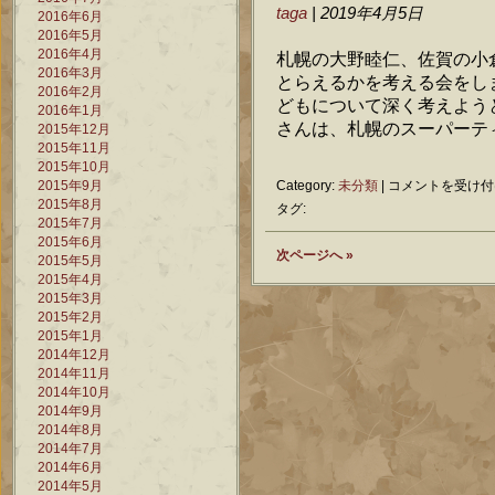
や
taga
| 2019年4月5日
2016年6月
や
2016年5月
炎
2016年4月
札幌の大野睦仁、佐賀の小
上
2016年3月
とらえるかを考える会をし
は
2016年2月
どもについて深く考えよう
2016年1月
さんは、札幌のスーパーティー
2015年12月
2015年11月
2015年10月
道
2015年9月
Category:
未分類
|
コメントを受け付
徳
2015年8月
タグ:
と
2015年7月
子
2015年6月
次ページへ »
ど
2015年5月
も
2015年4月
を
2015年3月
考
2015年2月
え
2015年1月
る
2014年12月
会
2014年11月
は
2014年10月
2014年9月
2014年8月
2014年7月
2014年6月
2014年5月