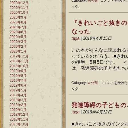
Category:
未分類
|
コメントを受け付
2020年12月
校
タグ:
2020年11月
文
2020年10月
化
2020年9月
の
『きれいごと抜きの
2020年8月
全
2020年7月
なった
否
2020年6月
定
2020年5月
taga
| 2019年4月15日
は
2020年3月
2020年2月
この本がそんなに読まれる
2020年1月
っているのだろう。 ■き
2019年12月
2019年11月
の後半、5月5日です。 
2019年10月
は、発達障碍の子どもたちが 
2019年9月
2019年8月
2019年7月
『き
Category:
未分類
|
コメントを受け付
2019年6月
れ
タグ:
2019年5月
い
2019年4月
ご
2019年3月
と
発達障碍の子どもの
2019年2月
抜
2019年1月
き
taga
| 2019年4月12日
2018年12月
の
2018年11月
イ
■きれいごと抜きのインク
2018年10月
ン