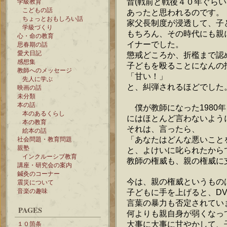
昔(戦前と戦後４０年ぐら
学級教育
こどもの話
あったと思われるのです。
ちょっとおもしろい話
家父長制度が浸透して、子
学級づくり
もちろん、その時代にも親
心・命の教育
イナーでした。
思春期の話
愛犬日記
懲戒どころか、折檻まで認
感想集
子どもを殴ることになんの
教師へのメッセージ
「甘い！」
先人に学ぶ
と、糾弾されるほどでした
映画の話
未分類
本の話
僕が教師になった1980
本のあるくらし
にはほとんど言わないよう
本の教育
それは、言ったら、
絵本の話
「あなたはどんな悪いこと
社会問題・教育問題
親塾
と、よけいに叱られたから
インクルーシブ教育
教師の権威も、親の権威に
講座・研究会の案内
鍼灸のコーナー
今は、親の権威というもの
震災について
音楽の趣味
子どもに手を上げると、D
言葉の暴力も否定されてい
PAGES
何よりも親自身が弱くなっ
大事に大事に甘やかして、
１０箇条