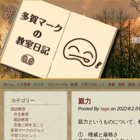
ホーム
１０箇条
ＤＶＤ
プロフィール
動画
子育てのヒント
著書
親塾
講演、
親力
カテゴリー
Posted By
taga
on 2022年2月
国語教育
作文教育
国語教育
親力というものについて、
言葉に関すること
多賀マークのグルメ
① 権威と厳格さ
子育てのヒント