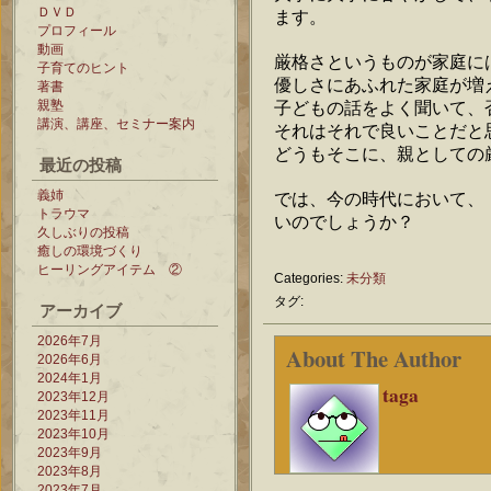
ＤＶＤ
ます。
プロフィール
動画
厳格さというものが家庭に
子育てのヒント
優しさにあふれた家庭が増
著書
親塾
子どもの話をよく聞いて、
講演、講座、セミナー案内
それはそれで良いことだと
どうもそこに、親としての
最近の投稿
義姉
では、今の時代において、
トラウマ
いのでしょうか？
久しぶりの投稿
癒しの環境づくり
ヒーリングアイテム ②
Categories:
未分類
タグ:
アーカイブ
2026年7月
About The Author
2026年6月
2024年1月
taga
2023年12月
2023年11月
2023年10月
2023年9月
2023年8月
2023年7月