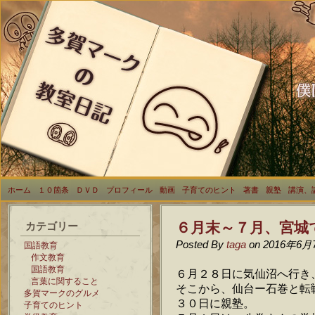
ホーム
１０箇条
ＤＶＤ
プロフィール
動画
子育てのヒント
著書
親塾
講演、
６月末～７月、宮城
カテゴリー
Posted By
taga
on 2016年6月
国語教育
作文教育
国語教育
６月２８日に気仙沼へ行き
言葉に関すること
そこから、仙台ー石巻と転
多賀マークのグルメ
３０日に親塾。
子育てのヒント