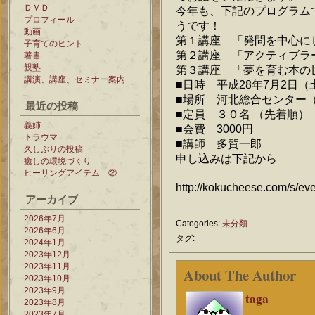
ＤＶＤ
今年も、下記のプログラム
プロフィール
うです！
動画
第１講座 「発問を中心
子育てのヒント
第２講座 「アクティブラ
著書
親塾
第３講座 「夢を育む本の
講演、講座、セミナー案内
■日時 平成28年7月2日（土
■場所 河北総合センター
最近の投稿
■定員 ３０名 （先着順）
義姉
■会費 3000円
トラウマ
■講師 多賀一郎
久しぶりの投稿
申し込みは下記から
癒しの環境づくり
ヒーリングアイテム ②
http://kokucheese.com/s/ev
アーカイブ
2026年7月
Categories:
未分類
2026年6月
タグ:
2024年1月
2023年12月
2023年11月
About The Author
2023年10月
2023年9月
taga
2023年8月
2023年7月