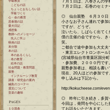
７月１日は、八巻さんの学
学級教育
こどもの話
７月２日は、石巻のセミナ
ちょっとおもしろい話
学級づくり
◎ 仙台親塾 ６月３０日
心・命の教育
小さなお子さん連れで参加
思春期の話
愛犬日記
ですが、どうぞ。
感想集
泣いたら、しばらく出てく
教師へのメッセージ
僕の主催の会ですから、き
先人に学ぶ
笑。
映画の話
未分類
ご都合で途中参加も大丈夫
本の話
・東京エレクトロンホール
本のあるくらし
(宮城県仙台市青葉区国分町3-
本の教育
・参加費、２０００円です
絵本の話
親塾参加者は、相談も書い
社会問題・教育問題
親塾
現在、20人ほどの参加です
インクルーシブ教育
申し込みは下記から。
講座・研究会の案内
鍼灸のコーナー
http://kokucheese.com/even
震災について
音楽の趣味
◎ 昨年に引き続き，多賀
PAGES
今回は，発問を中心にした
てお話をいただきます。
１０箇条