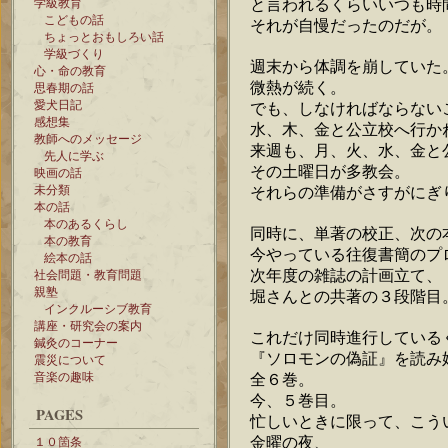
と言われるくらいいつも時
学級教育
こどもの話
それが自慢だったのだが。
ちょっとおもしろい話
学級づくり
週末から体調を崩していた
心・命の教育
微熱が続く。
思春期の話
愛犬日記
でも、しなければならない
感想集
水、木、金と公立校へ行か
教師へのメッセージ
来週も、月、火、水、金と
先人に学ぶ
その土曜日が多教会。
映画の話
未分類
それらの準備がさすがにぎ
本の話
本のあるくらし
同時に、単著の校正、次の
本の教育
今やっている往復書簡のプ
絵本の話
次年度の雑誌の計画立て、
社会問題・教育問題
親塾
堀さんとの共著の３段階目
インクルーシブ教育
講座・研究会の案内
これだけ同時進行している
鍼灸のコーナー
『ソロモンの偽証』を読み
震災について
音楽の趣味
全６巻。
今、５巻目。
PAGES
忙しいときに限って、こう
金曜の夜、
１０箇条