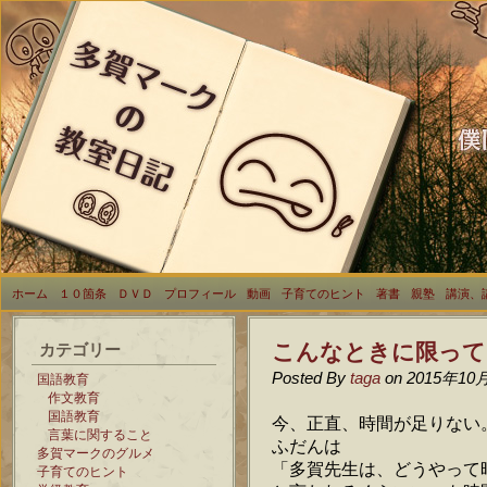
ホーム
１０箇条
ＤＶＤ
プロフィール
動画
子育てのヒント
著書
親塾
講演、
こんなときに限って
カテゴリー
Posted By
taga
on 2015年10
国語教育
作文教育
国語教育
今、正直、時間が足りない
言葉に関すること
ふだんは
多賀マークのグルメ
「多賀先生は、どうやって
子育てのヒント