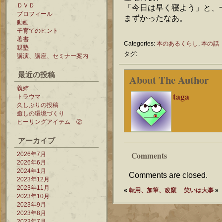
ＤＶＤ
「今日は早く寝よう」と、
プロフィール
まずかったなあ。
動画
子育てのヒント
著書
Categories:
本のあるくらし
,
本の話
親塾
タグ:
講演、講座、セミナー案内
最近の投稿
About The Author
義姉
taga
トラウマ
久しぶりの投稿
癒しの環境づくり
ヒーリングアイテム ②
アーカイブ
Comments
2026年7月
2026年6月
2024年1月
Comments are closed.
2023年12月
2023年11月
«
転用、加筆、改竄
笑いは大事
»
2023年10月
2023年9月
2023年8月
2023年7月