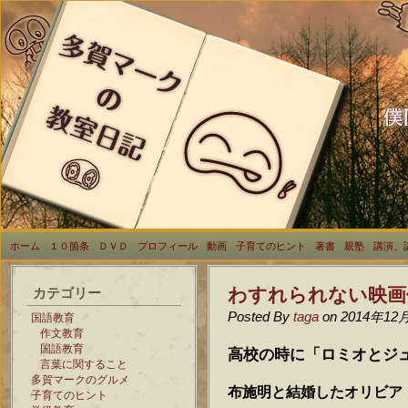
ホーム
１０箇条
ＤＶＤ
プロフィール
動画
子育てのヒント
著書
親塾
講演、
わすれられない映画
カテゴリー
Posted By
taga
on 2014年12
国語教育
作文教育
国語教育
高校の時に「ロミオとジ
言葉に関すること
多賀マークのグルメ
布施明と結婚したオリビア
子育てのヒント