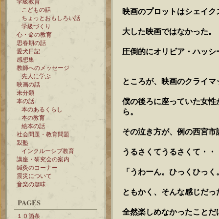
学級教育
こどもの話
映画のプロットはシェイク
ちょっとおもしろい話
学級づくり
大した映画ではなかった。
心・命の教育
思春期の話
圧倒的にオリビア・ハッシ
愛犬日記
感想集
教師へのメッセージ
先人に学ぶ
ところが、映画のクライマ
映画の話
未分類
僕の後ろに座っていた女性
本の話
本のあるくらし
ら。
本の教育
絵本の話
その泣き方が、例の西宮市
社会問題・教育問題
親塾
うるさくてうるさくて・・
インクルーシブ教育
講座・研究会の案内
鍼灸のコーナー
「うわーん。ひっくひっく
震災について
音楽の趣味
ともかく、そんな感じだっ
PAGES
全然楽しめなかったことだ
１０箇条