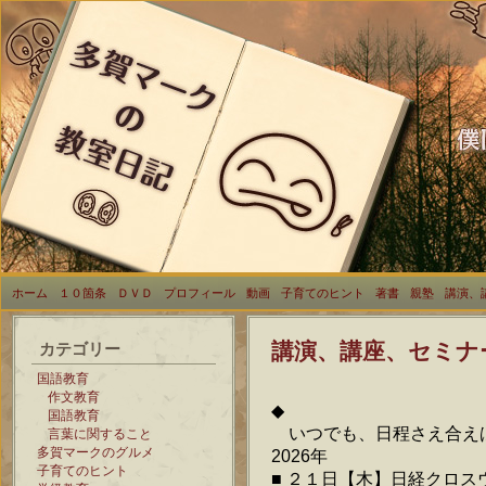
ホーム
１０箇条
ＤＶＤ
プロフィール
動画
子育てのヒント
著書
親塾
講演、
講演、講座、セミナ
カテゴリー
国語教育
作文教育
◆
国語教育
いつでも、日程さえ合え
言葉に関すること
多賀マークのグルメ
2026年
子育てのヒント
■ ２１日【木】日経クロ