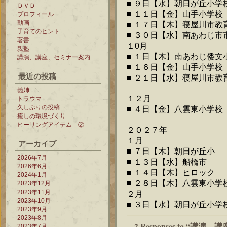
■ ９日【水】朝日が丘小学
ＤＶＤ
■ １１日【金】山手小学校
プロフィール
動画
■ １７日【木】寝屋川市教
子育てのヒント
■ ３０日【水】南あわじ市
著書
１0月
親塾
■ １日【木】南あわじ倭文
講演、講座、セミナー案内
■ １６日【金】山手小学校
最近の投稿
■ ２１日【水】寝屋川市教
義姉
１２月
トラウマ
久しぶりの投稿
■ ４日【金】八雲東小学校
癒しの環境づくり
ヒーリングアイテム ②
２０２７年
１月
アーカイブ
■ ７日【木】朝日が丘小
2026年7月
■ １３日【水】船橋市
2026年6月
■ １４日【木】ヒロック
2024年1月
■ ２８日【木】八雲東小学
2023年12月
2023年11月
２月
2023年10月
■ ３日【水】朝日が丘小学
2023年9月
2023年8月
2 Responses to “講
2023年7月