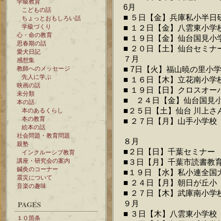
学級教育
6月
こどもの話
■ ５日【金】兵庫私小半日
ちょっとおもしろい話
学級づくり
■ １２日【金】八雲東小学
心・命の教育
■ １９日【金】仙台国見小
思春期の話
■ ２０日【土】仙台セミナ
愛犬日記
７月
感想集
■ 7日【火】福山暁の里小
教師へのメッセージ
先人に学ぶ
■ １６日【木】立花南小学
映画の話
■ １９日【日】クロスオー
未分類
■ ２４日【金】仙台国見
本の話
■２５日【土】仙台 川上さ
本のあるくらし
本の教育
■ ２７日【月】山手小学校
絵本の話
社会問題・教育問題
８月
親塾
■２日【日】千葉セミナー
インクルーシブ教育
講座・研究会の案内
■３日【月】千葉市読書教
鍼灸のコーナー
■１９日 【水】私小連全国
震災について
■ ２４日【月】朝日が丘小
音楽の趣味
■ ２７日【木】武庫南小学
９月
PAGES
■ ３日【木】八雲東小学校
１０箇条