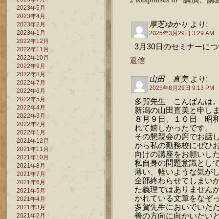
2023年5月
2023年4月
厚芝ゆかり
より:
2023年2月
2023年1月
2025年3月29日 3:29 AM
2022年12月
3月30日のセミナーに
2022年11月
2022年10月
返信
2022年9月
2022年8月
山田 直美
より:
2022年7月
2025年8月29日 9:13 PM
2022年6月
2022年5月
多賀先生 こんばんは
2022年4月
新潟の山田直美と申し
2022年3月
８月９日、１０日 昭和
2022年2月
れて嬉しかったです。
2022年1月
その懇親会の席でお話
2021年12月
から私の勤務校にぜひ
2021年11月
向けの講座をお願いし
2021年10月
私自身の問題意識とし
2021年8月
薄い、軽いような気が
2021年7月
全部終わらせてしまい
2021年6月
た義理ではありません
2021年5月
かれている文章をなぞ
2021年4月
多賀先生においでいた
2021年3月
善の方向に向かいたい
2021年2月