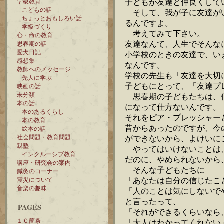
子どもが友達と仲良くして
学級教育
こどもの話
そして、我が子に友達が
ちょっとおもしろい話
るんですよ。
学級づくり
考えてみて下さい。
心・命の教育
友達なんて、人生でそんな
思春期の話
愛犬日記
小学校のときの友達で、い
感想集
なんです。
教師へのメッセージ
学校の先生も「友達を大切
先人に学ぶ
子どもにとって、「友達プ
映画の話
未分類
思春期の子どもたちは、
本の話
になって仕方ないんです。
本のあるくらし
それをピア・プレッシャー
本の教育
昔からあったのですが、今
絵本の話
社会問題・教育問題
ができないから、よけいに
親塾
やってはいけないことは
インクルーシブ教育
だのに、やめられないから
講座・研究会の案内
そんな子どもたちに
鍼灸のコーナー
「あなたは自分の信じたこ
震災について
音楽の趣味
「人のことは気にしないで
と言ったって、
PAGES
「それができるくらいなら
１０箇条
「大人はわかってくれない