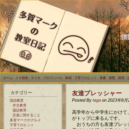
ホーム
１０箇条
ＤＶＤ
プロフィール
動画
子育てのヒント
著書
親塾
講演、
友達プレッシャー
カテゴリー
Posted By
taga
on 2023年8月
国語教育
作文教育
国語教育
高学年から中学生にかけて
言葉に関すること
がトップに来るんです。
多賀マークのグルメ
おうちの方も友達プレッ
子育てのヒント