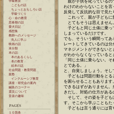
親が子供を叱っているの
学級教育
こどもの話
わけのわからないことを言
ちょっとおもしろい話
反発して反抗的な目で見た
学級づくり
これって、親が子どもに
心・命の教育
とてもそうは思えません
思春期の話
愛犬日記
子どもと同じ土俵に乗っ
感想集
しまっているだけです。
教師へのメッセージ
でも、そういう瞬間ってあ
先人に学ぶ
レートしてきているのは分
映画の話
未分類
マネジメントができないと
本の話
がわからなくなっていると
本のあるくらし
「同じ土俵に乗らない。そ
本の教育
とである。」
絵本の話
社会問題・教育問題
と、自覚しましょう。そし
親塾
子どもは問題行動をとる
インクルーシブ教育
を困らせることもあります
講座・研究会の案内
できるはずがありません。
鍼灸のコーナー
きだし、対処の仕方がある
震災について
音楽の趣味
そして、その姿を子ども
す。そこから学ぶこともた
PAGES
子どもは言う通りには育
１０箇条