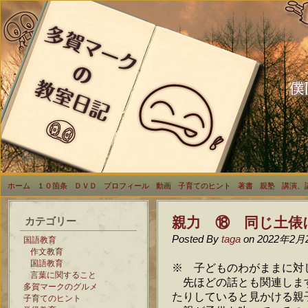
ホーム
１０箇条
ＤＶＤ
プロフィール
動画
子育てのヒント
著書
親塾
講演、
親力 ⑱ 同じ土俵
カテゴリー
Posted By
taga
on 2022年2月
国語教育
作文教育
国語教育
※ 子どものわがままに対
言葉に関すること
先ほどの話とも関連しま
多賀マークのグルメ
たりしていると見かける親
子育てのヒント