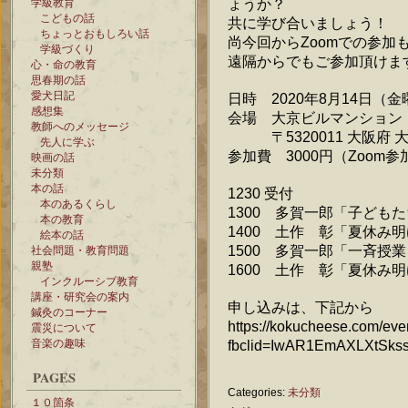
ょうか？
学級教育
こどもの話
共に学び合いましょう！
ちょっとおもしろい話
尚今回からZoomでの参加
学級づくり
遠隔からでもご参加頂けま
心・命の教育
思春期の話
愛犬日記
日時 2020年8月14日（金
感想集
会場 大京ビルマンション
教師へのメッセージ
〒5320011 大阪府 大
先人に学ぶ
参加費 3000円（Zoom参
映画の話
未分類
本の話
1230 受付
本のあるくらし
1300 多賀一郎「子ども
本の教育
1400 土作 彰「夏休み
絵本の話
1500 多賀一郎「一斉
社会問題・教育問題
親塾
1600 土作 彰「夏休み
インクルーシブ教育
講座・研究会の案内
申し込みは、下記から
鍼灸のコーナー
https://kokucheese.com/eve
震災について
音楽の趣味
fbclid=IwAR1EmAXLXtS
PAGES
Categories:
未分類
１０箇条