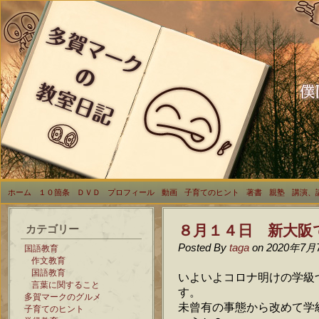
ホーム
１０箇条
ＤＶＤ
プロフィール
動画
子育てのヒント
著書
親塾
講演、
８月１４日 新大阪
カテゴリー
Posted By
taga
on 2020年7月
国語教育
作文教育
国語教育
いよいよコロナ明けの学級
言葉に関すること
す。
多賀マークのグルメ
未曾有の事態から改めて学
子育てのヒント