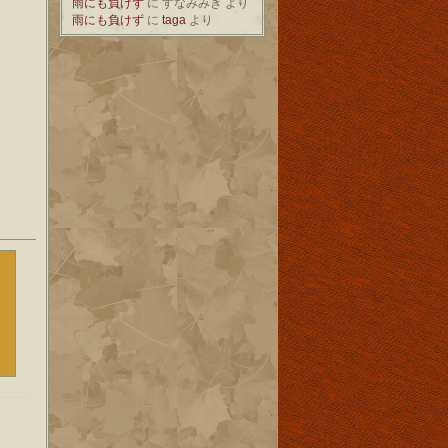
雨にも負けず
に
すなみみき
より
雨にも負けず
に
taga
より