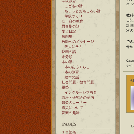
学級教育
そう
こどもの話
ちょっとおもしろい話
教科
学級づくり
日記
心・命の教育
計算
思春期の話
次の
愛犬日記
感想集
教師へのメッセージ
でき
先人に学ぶ
せめ
映画の話
未分類
Categ
本の話
タグ:
本のあるくらし
本の教育
絵本の話
A
社会問題・教育問題
親塾
インクルーシブ教育
講座・研究会の案内
鍼灸のコーナー
震災について
音楽の趣味
PAGES
C
１０箇条