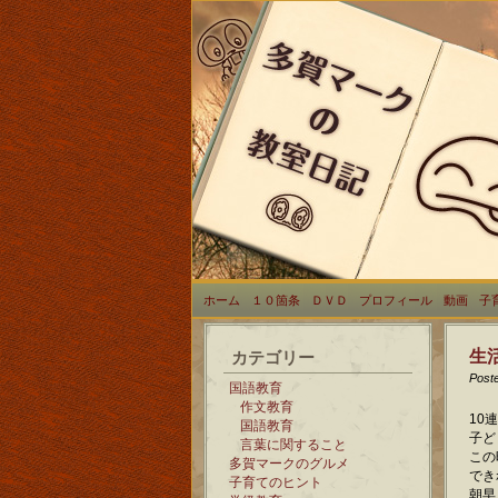
ホーム
１０箇条
ＤＶＤ
プロフィール
動画
子
生
カテゴリー
Post
国語教育
作文教育
10
国語教育
子ど
言葉に関すること
この
多賀マークのグルメ
でき
子育てのヒント
朝早