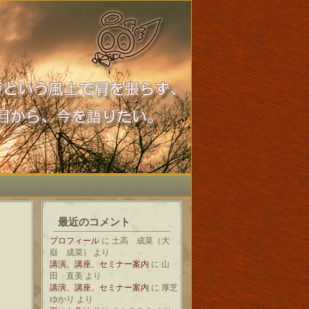
最近のコメント
プロフィール
に
土高 成菜（大
嶽 成菜）
より
講演、講座、セミナー案内
に
山
田 直美
より
講演、講座、セミナー案内
に
厚芝
ゆかり
より