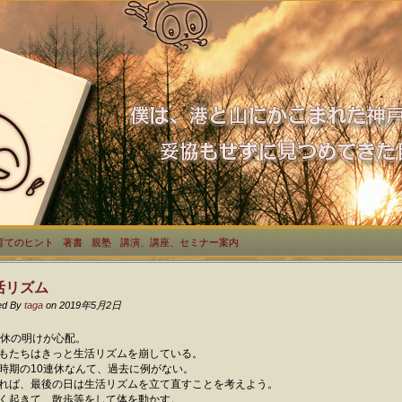
育てのヒント
著書
親塾
講演、講座、セミナー案内
活リズム
ed By
taga
on 2019年5月2日
連休の明けが心配。
もたちはきっと生活リズムを崩している。
時期の10連休なんて、過去に例がない。
れば、最後の日は生活リズムを立て直すことを考えよう。
く起きて、散歩等をして体を動かす。