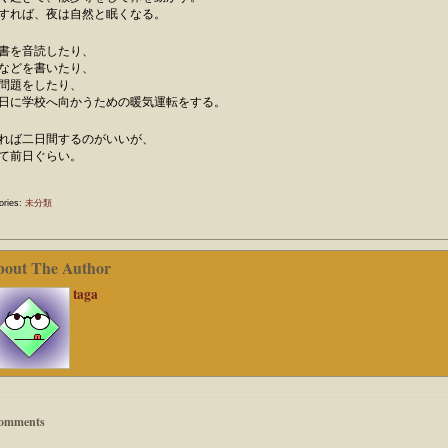
すれば、夜は自然と眠くなる。
書を音読したり、
などを書いたり、
問題をしたり、
日に学校へ向かうための暖気運転をする。
れば二日間するのがいいが、
て前日ぐらい。
ories:
未分類
bout The Author
taga
omments