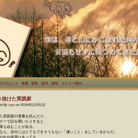
育てのヒント
著書
親塾
講演、講座、セミナー案内
き抜けた実践家
ed By
taga
on 2018年12月31日
た実践家の著書を読んだり、
ナーで話を聞いたりすると、
落ち込むことがある。
なら、自分にはとてもできそうもない「凄いこと」をしているからだ。
がれや羨望はあっても