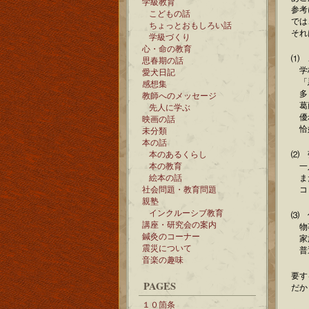
学級教育
参考
こどもの話
では
ちょっとおもしろい話
それ
学級づくり
心・命の教育
⑴ 
思春期の話
学校
愛犬日記
「悪
感想集
多く
教師へのメッセージ
葛藤
先人に学ぶ
優れ
映画の話
恰好
未分類
本の話
本のあるくらし
⑵ 
本の教育
一人
絵本の話
また
社会問題・教育問題
コミ
親塾
インクルーシブ教育
⑶ 
講座・研究会の案内
物事
鍼灸のコーナー
家族
震災について
普通
音楽の趣味
要す
PAGES
だか
１０箇条