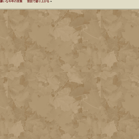
嫌いな今年の言葉
昔話で盛り上がる
»