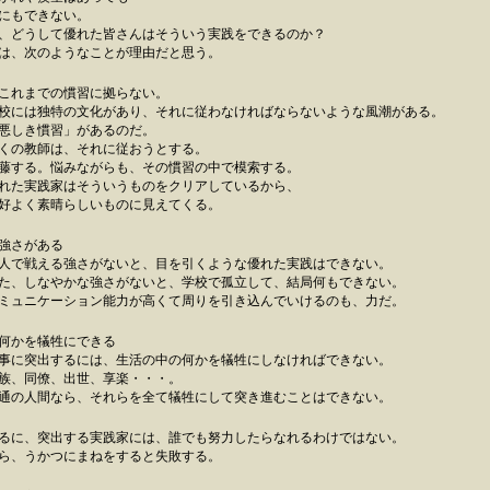
にもできない。
、どうして優れた皆さんはそういう実践をできるのか？
は、次のようなことが理由だと思う。
これまでの慣習に拠らない。
には独特の文化があり、それに従わなければならないような風潮がある。
しき慣習」があるのだ。
の教師は、それに従おうとする。
する。悩みながらも、その慣習の中で模索する。
た実践家はそういうものをクリアしているから、
よく素晴らしいものに見えてくる。
強さがある
で戦える強さがないと、目を引くような優れた実践はできない。
、しなやかな強さがないと、学校で孤立して、結局何もできない。
ュニケーション能力が高くて周りを引き込んでいけるのも、力だ。
何かを犠牲にできる
に突出するには、生活の中の何かを犠牲にしなければできない。
、同僚、出世、享楽・・・。
の人間なら、それらを全て犠牲にして突き進むことはできない。
るに、突出する実践家には、誰でも努力したらなれるわけではない。
ら、うかつにまねをすると失敗する。