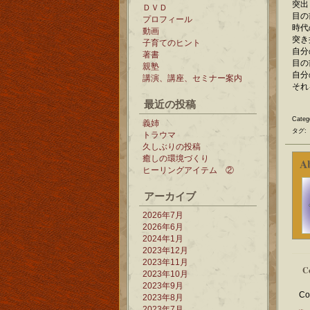
突出
ＤＶＤ
目の
プロフィール
時代
動画
突き
子育てのヒント
自分
著書
目の
親塾
自分
講演、講座、セミナー案内
それ
最近の投稿
Categ
義姉
タグ:
トラウマ
久しぶりの投稿
癒しの環境づくり
A
ヒーリングアイテム ②
アーカイブ
2026年7月
2026年6月
2024年1月
2023年12月
2023年11月
C
2023年10月
2023年9月
Co
2023年8月
2023年7月