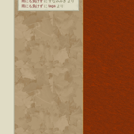
雨にも負けず
に
すなみみき
より
雨にも負けず
に
taga
より