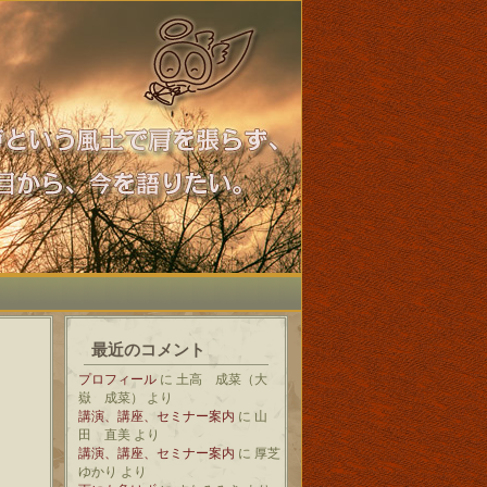
最近のコメント
プロフィール
に
土高 成菜（大
嶽 成菜）
より
講演、講座、セミナー案内
に
山
田 直美
より
講演、講座、セミナー案内
に
厚芝
ゆかり
より