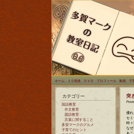
ホーム
１０箇条
ＤＶＤ
プロフィール
動画
子
突
カテゴリー
Post
国語教育
作文教育
優れ
国語教育
セミ
言葉に関すること
時々
多賀マークのグルメ
なぜ
子育てのヒント
あこ