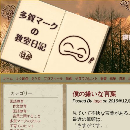
ホーム
１０箇条
ＤＶＤ
プロフィール
動画
子育てのヒント
著書
親塾
講演、
僕の嫌いな言葉
カテゴリー
Posted By
taga
on 2016年12
国語教育
作文教育
国語教育
見ていて不快な言葉がある
言葉に関すること
最近の筆頭は、
多賀マークのグルメ
「さすがです。」
子育てのヒント