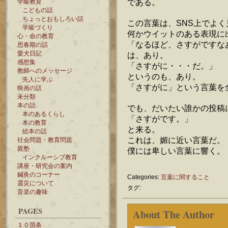
である。
学級教育
こどもの話
ちょっとおもしろい話
この言葉は、SNS上でよく
学級づくり
何かウイットのある表現に
心・命の教育
「なるほど、さすがですな
思春期の話
愛犬日記
は、あり。
感想集
「さすがに・・・だ。」
教師へのメッセージ
というのも、あり。
先人に学ぶ
「さすがに」という言葉を
映画の話
未分類
本の話
でも、だいたい誰かの投稿
本のあるくらし
「さすがです。」
本の教育
と来る。
絵本の話
これは、媚に近い言葉だ。
社会問題・教育問題
親塾
僕には卑しい言葉に響く。
インクルーシブ教育
講座・研究会の案内
鍼灸のコーナー
Categories:
言葉に関すること
震災について
タグ:
音楽の趣味
PAGES
About The Author
１０箇条