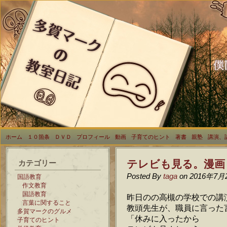
ホーム
１０箇条
ＤＶＤ
プロフィール
動画
子育てのヒント
著書
親塾
講演、
テレビも見る。漫画
カテゴリー
Posted By
taga
on 2016年7月
国語教育
作文教育
国語教育
昨日のの高槻の学校での講
言葉に関すること
教頭先生が、職員に言った
多賀マークのグルメ
「休みに入ったから
子育てのヒント