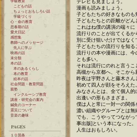
テレビも見ましょう。
学級教育
こどもの話
漫画も読みましょう。
ちょっとおもしろい話
子どもたちの好きなものも
学級づくり
子どもたちとの距離がどん
心・命の教育
これはね僕の講演の端々に
思春期の話
愛犬日記
流行りのことが出てくるか
感想集
別に受け狙いだけではなくて
教師へのメッセージ
子どもたちの流行りを知る
先人に学ぶ
流行りの本や漫画には、今
映画の話
未分類
とも多い。
本の話
それは流行にのれと言うこ
本のあるくらし
高槻から京都へ、そこから
本の教育
昨夜は宇野さんと藤木さん
絵本の話
社会問題・教育問題
初めて四人が顔をそろえた
親塾
みなさんとは、全て個人的
インクルーシブ教育
出逢いの形もさまざま。
講座・研究会の案内
僕は人と常に一対一の関係
鍼灸のコーナー
濃い組織やグループとは無
震災について
音楽の趣味
でも、こうやってつながっ
事出版]という本になった。
PAGES
人生はおもしろい。
１０箇条