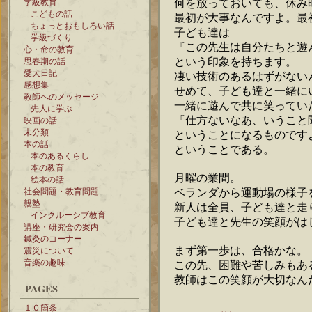
何を放っておいても、休み
学級教育
こどもの話
最初が大事なんですよ。最
ちょっとおもしろい話
子ども達は
学級づくり
『この先生は自分たちと遊
心・命の教育
という印象を持ちます。
思春期の話
愛犬日記
凄い技術のあるはずがない
感想集
せめて、子ども達と一緒に
教師へのメッセージ
一緒に遊んで共に笑ってい
先人に学ぶ
『仕方ないなあ、いうこと
映画の話
未分類
ということになるものです
本の話
ということである。
本のあるくらし
本の教育
月曜の業間。
絵本の話
ベランダから運動場の様子
社会問題・教育問題
親塾
新人は全員、子ども達と走
インクルーシブ教育
子ども達と先生の笑顔がは
講座・研究会の案内
鍼灸のコーナー
まず第一歩は、合格かな。
震災について
音楽の趣味
この先、困難や苦しみもあ
教師はこの笑顔が大切なん
PAGES
１０箇条