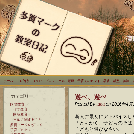
ホーム
１０箇条
ＤＶＤ
プロフィール
動画
子育てのヒント
著書
親塾
講演、
遊べ、遊べ
カテゴリー
Posted By
taga
on 2016年4月
国語教育
作文教育
国語教育
新人に最初にアドバイスし
言葉に関すること
「ともかく、子どものそば
多賀マークのグルメ
子どもと遊びなさい。
子育てのヒント