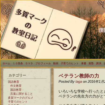
ホーム
１０箇条
ＤＶＤ
プロフィール
動画
子育てのヒント
著書
親塾
講演、
ベテラン教師の力
カテゴリー
Posted By
taga
on 2016年1月
国語教育
作文教育
国語教育
いろいろな学校へ行ったと
言葉に関すること
ベテランの先生方の力がと
多賀マークのグルメ
子育てのヒント