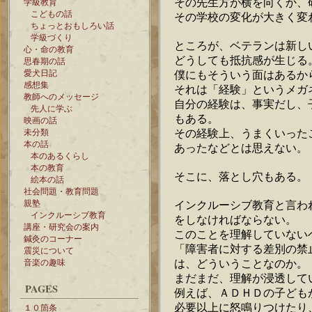
その先生方が横を向くか、
学級教育
こどもの話
その学校の変化が大きく変
ちょっとおもしろい話
学級づくり
ところが、ベテランは新し
心・命の教育
どうしても抵抗感が生じる
思春期の話
愛犬日記
僕にもそういう面はあるか
感想集
それは「経験」というメガ
教師へのメッセージ
自分の経験は、事実だし、
先人に学ぶ
もある。
映画の話
その経験上、うまくいった
未分類
本の話
あったなどとは思えない。
本のあるくらし
本の教育
そこに、落とし穴もある。
絵本の話
社会問題・教育問題
親塾
インクルーシブ教育と言わ
インクルーシブ教育
をしなければならない。
講座・研究会の案内
このことを理解していない
鍼灸のコーナー
「障害者に対する差別の禁
震災について
は、どういうことなのか。
音楽の趣味
まだまだ、理解が浸透して
PAGES
例えば、ＡＤＨＤの子ども
必要以上に怒鳴りつけたり
１０箇条