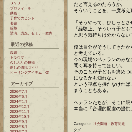
ＤＶＤ
だと言えるのだろうか。
プロフィール
そういうことを、一度考え
動画
子育てのヒント
「そうやって、びしっとさ
著書
「経験上、そういう子ども
親塾
講演、講座、セミナー案内
と思う気持ちは分からない
最近の投稿
僕は自分がそうしてきたか
義姉
と考えている。
トラウマ
今の現場のベテランのみな
久しぶりの投稿
聞く耳を持ってほしい。
癒しの環境づくり
そのことが子どもを痛めつ
ヒーリングアイテム ②
になるかも知れない
アーカイブ
という視点を持たなければ
まうこともある。
2026年7月
2026年6月
2024年1月
ベテランたちが、そこに眼
2023年12月
本当に「合理的配慮の提供
2023年11月
2023年10月
2023年9月
Categories:
社会問題・教育問題
2023年8月
タグ:
2023年7月