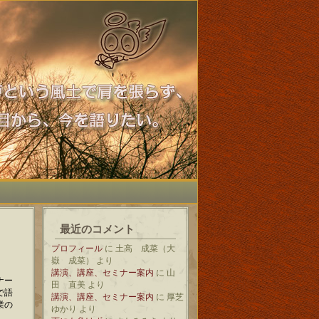
最近のコメント
プロフィール
に
土高 成菜（大
嶽 成菜）
より
講演、講座、セミナー案内
に
山
ナー
田 直美
より
で語
講演、講座、セミナー案内
に
厚芝
業の
ゆかり
より