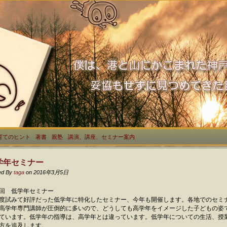
育てのヒント
著書
親塾
講演、講座、セミナー案内
学年セミナー
ed By
taga
on 2016年3月5日
回 低学年セミナー
度試みて好評だった低学年に特化したセミナー、今年も開催します。各地でのセミ
高学年専門講師が圧倒的に多いので、どうしても高学年をイメージした子どもの姿
ています。低学年の指導は、高学年とは違っています。低学年についての生活、授
方を追及します。