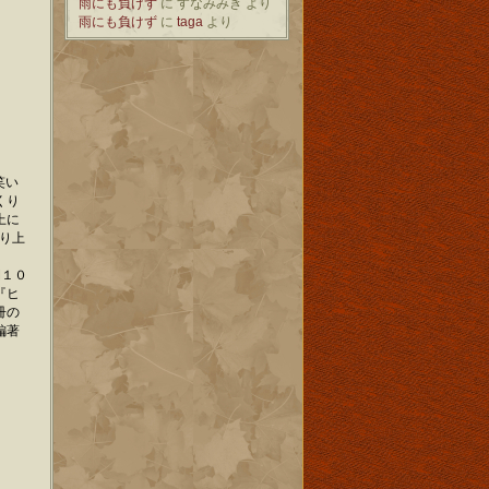
雨にも負けず
に
すなみみき
より
雨にも負けず
に
taga
より
笑い
くり
上に
り上
間１０
『ヒ
冊の
編著