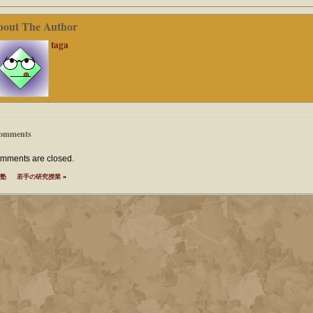
bout The Author
taga
omments
mments are closed.
塾
若手の研究授業
»