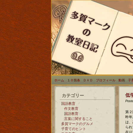
ホーム
１０箇条
ＤＶＤ
プロフィール
動画
子
低
カテゴリー
Post
国語教育
作文教育
第２
国語教育
昨年
言葉に関すること
は、
多賀マークのグルメ
られ
子育てのヒント
在り