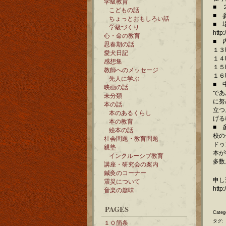
学級教育
■ 
こどもの話
■ 
ちょっとおもしろい話
■ 
学級づくり
http
心・命の教育
■ 
思春期の話
１３
愛犬日記
１４
感想集
１５
教師へのメッセージ
１６
先人に学ぶ
■ 
映画の話
であ
未分類
に努
本の話
立つ
本のあるくらし
げる
本の教育
■ 
絵本の話
校の
社会問題・教育問題
ドゥ
親塾
本が
インクルーシブ教育
多数
講座・研究会の案内
鍼灸のコーナー
申し
震災について
http
音楽の趣味
PAGES
Categ
タグ:
１０箇条