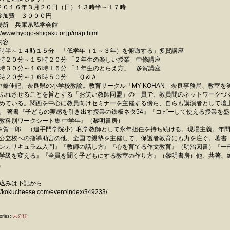
２０１６年３月２０日（日）１３時半～１７時
参加費 ３０００円
場所 兵庫県私学会館
://www.hyogo-shigaku.or.jp/map.html
内容
時半～１４時１５分 「低学年（１～３年）を俯瞰する」多賀講座
時２０分～１５時２０分 「２年生の楽しい授業」中條講座
時３０分～１６時１５分 「１年生のとらえ方」 多賀講座
時２０分～１６時５０分 Ｑ＆Ａ
中條佳記。奈良県の小学校教諭。教育サークル「MY KOHAN」奈良事務局、教室を
ふれさせることを旨とする「お笑い教師同盟」の一員で、教員間のネットワークづ
めている。関西を中心に教員向けセミナーを主催する傍ら、自らも講演者として壇
。 著書『子どもの実感を引き出す授業の鉄板ネタ54』『コピーして使える授業を盛
教科別ワークシート集 中学年』（黎明書房）
多賀一郎 （追手門学院小）私学教師として永年担任を持ち続ける。現場主義。年
公立校への指導助言の他、全国で親塾を主催して、保護者教育にも力を注ぐ。著書
ンカリキュラム入門』『教師の話し方』『心を育てる作文教育』（明治図書）『一
学級を変える』『全員を聞く子どもにする教室の作り方』（黎明書房）他、共著、
。
込みは下記から
://kokucheese.com/event/index/349233/
ories:
未分類