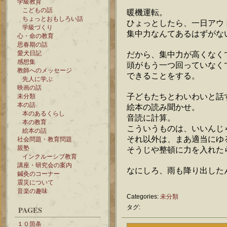
学級教育
こどもの話
暖機運転。
ちょっとおもしろい話
ひょっとしたら、一日アウ
学級づくり
集中力なんてあるはずがな
心・命の教育
思春期の話
愛犬日記
だから、集中力が高くなく
感想集
頭がもう一つ回っていなく
教師へのメッセージ
できることをする。
先人に学ぶ
映画の話
子どもたちとわいわいと話
未分類
本の話
絵本の読み聞かせ。
本のあるくらし
音読に計算。
本の教育
こういうものは、いいんじ
絵本の話
それ以外は、まあ適当にゆ
社会問題・教育問題
親塾
そうじや整頓に力を入れた
インクルーシブ教育
講座・研究会の案内
なにしろ、雨も降り出した
鍼灸のコーナー
震災について
音楽の趣味
Categories:
未分類
タグ:
PAGES
１０箇条