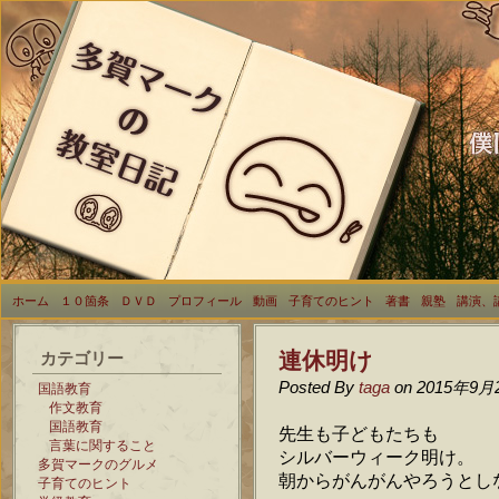
ホーム
１０箇条
ＤＶＤ
プロフィール
動画
子育てのヒント
著書
親塾
講演、
連休明け
カテゴリー
Posted By
taga
on 2015年9月
国語教育
作文教育
国語教育
先生も子どもたちも
言葉に関すること
シルバーウィーク明け。
多賀マークのグルメ
朝からがんがんやろうとし
子育てのヒント