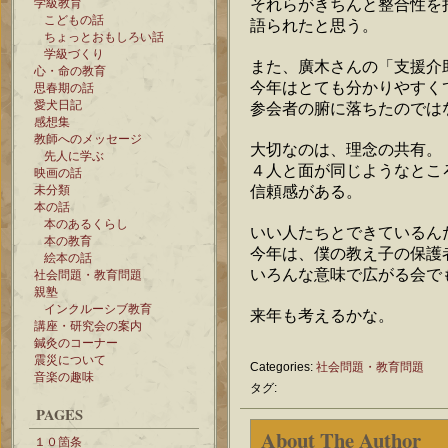
それらがきちんと整合性を
学級教育
こどもの話
語られたと思う。
ちょっとおもしろい話
学級づくり
また、廣木さんの「支援介
心・命の教育
今年はとても分かりやすく
思春期の話
愛犬日記
参会者の腑に落ちたのでは
感想集
教師へのメッセージ
大切なのは、理念の共有。
先人に学ぶ
４人と面が同じようなとこ
映画の話
信頼感がある。
未分類
本の話
本のあるくらし
いい人たちとできているん
本の教育
今年は、僕の教え子の保護
絵本の話
いろんな意味で広がる会で
社会問題・教育問題
親塾
インクルーシブ教育
来年も考えるかな。
講座・研究会の案内
鍼灸のコーナー
震災について
Categories:
社会問題・教育問題
音楽の趣味
タグ:
PAGES
About The Author
１０箇条