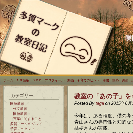
ホーム
１０箇条
ＤＶＤ
プロフィール
動画
子育てのヒント
著書
親塾
講演、
教室の「あの子」を
カテゴリー
Posted By
taga
on 2015年6月
国語教育
作文教育
国語教育
今年は、ある程度、僕の考
言葉に関すること
青山さんの専門性と知的な
多賀マークのグルメ
桔梗さんの実践。
子育てのヒント