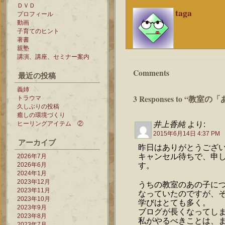
ＤＶＤ
taga
プロフィール
動画
子育てのヒント
著書
親塾
講演、講座、セミナー案内
Comments
最近の投稿
義姉
3 Responses to “
トラウマ
久しぶりの投稿
癒しの環境づくり
ヒーリングアイテム ②
井上香純
より:
2015年6月14日 4:37 PM
アーカイブ
昨日はありがとうござ
キャンセル待ちで、申
2026年7月
2026年6月
す。
2024年1月
2023年12月
うちの教室のあの子に
2023年11月
なっていたのですが、
2023年10月
学びはとても多く。
2023年9月
ブログが長くなってし
2023年8月
私がやるべきことは、
2023年7月