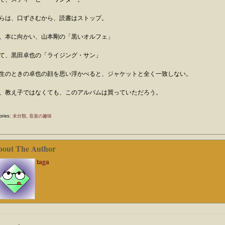
らは、口ずさむから、読書はストップ。
、本に向かい、山本剛の「黒いオルフェ」
て、黒田卓也の「ライジング・サン」
生のときの卓也の顔を思い浮かべると、ジャケットと全く一致しない。
、教え子ではなくても、このアルバムは買っていただろう。
ories:
未分類
,
音楽の趣味
bout The Author
taga