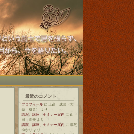
最近のコメント
プロフィール
に
土高 成菜（大
嶽 成菜）
より
講演、講座、セミナー案内
に
山
田 直美
より
講演、講座、セミナー案内
に
厚芝
ゆかり
より