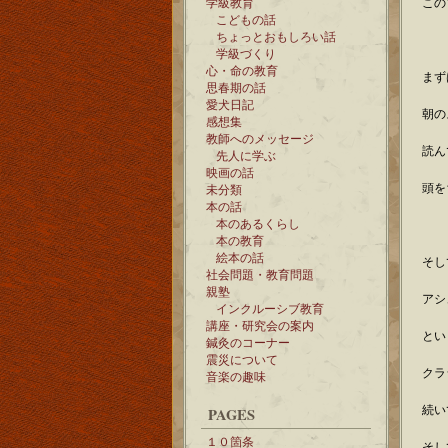
学級教育
この
こどもの話
ちょっとおもしろい話
学級づくり
心・命の教育
まず
思春期の話
愛犬日記
朝の
感想集
教師へのメッセージ
読ん
先人に学ぶ
映画の話
頭を
未分類
本の話
本のあるくらし
本の教育
絵本の話
そし
社会問題・教育問題
親塾
アシ
インクルーシブ教育
講座・研究会の案内
とい
鍼灸のコーナー
震災について
クラ
音楽の趣味
続い
PAGES
１０箇条
そし