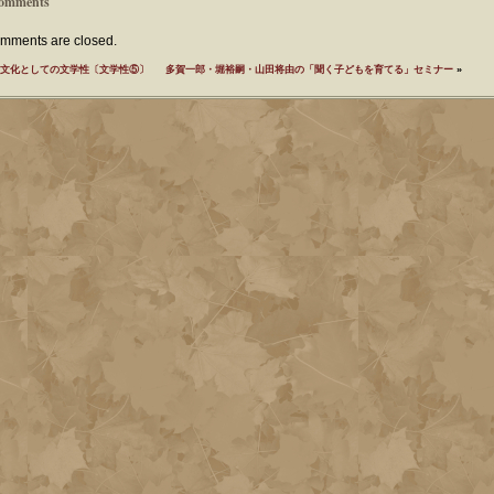
omments
mments are closed.
文化としての文学性〔文学性⑤〕
多賀一郎・堀裕嗣・山田将由の「聞く子どもを育てる」セミナー
»