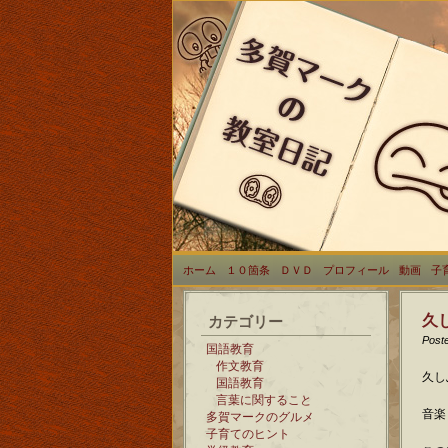
ホーム
１０箇条
ＤＶＤ
プロフィール
動画
子
久
カテゴリー
Post
国語教育
作文教育
久し
国語教育
言葉に関すること
音楽
多賀マークのグルメ
子育てのヒント