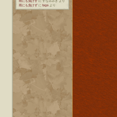
雨にも負けず
に
すなみみき
より
雨にも負けず
に
taga
より