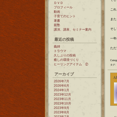
ＤＶＤ
プロフィール
これ
動画
子育てのヒント
また
著書
親塾
そし
講演、講座、セミナー案内
最近の投稿
一年
義姉
ただ
トラウマ
久しぶりの投稿
癒しの環境づくり
Categ
ヒーリングアイテム ②
タグ:
アーカイブ
A
2026年7月
2026年6月
2024年1月
2023年12月
2023年11月
2023年10月
2023年9月
2023年8月
2023年7月