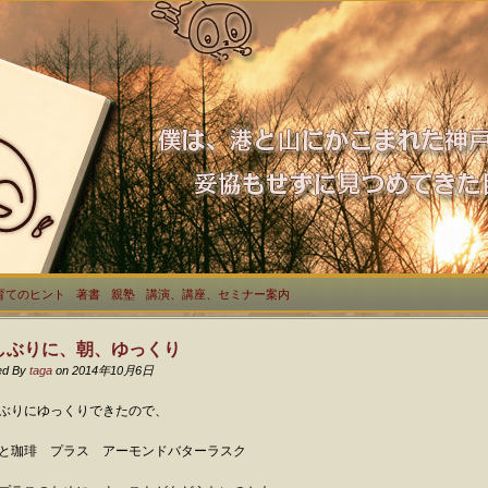
育てのヒント
著書
親塾
講演、講座、セミナー案内
しぶりに、朝、ゆっくり
ed By
taga
on 2014年10月6日
ぶりにゆっくりできたので、
と珈琲 プラス アーモンドバターラスク