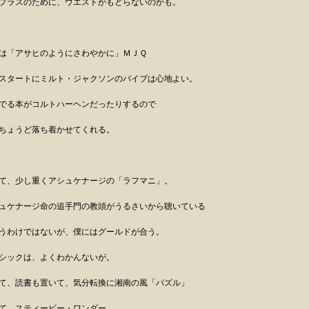
プラスのために、ウエストがもどらないのかも。
は「アサヒのようにさわやかに」ＭＪＱ
スタートにミルト・ジャクソンのバイブは心地よい。
でる本がコルトハーヘンだったりするので
ちょうど落ち着かせてくれる。
て、少し重くアシュケナージの「ラフマニ」。
ュケナージ命の追手門の教頭がうるさいから聴いている
うわけではないが、僕にはグールドが合う。
シックは、よくわかんないが。
て、読書も置いて、気分転換に湘南の風「パズル」
て、スティービー・ワンダー。