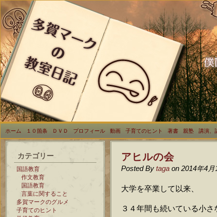
ホーム
１０箇条
ＤＶＤ
プロフィール
動画
子育てのヒント
著書
親塾
講演、
アヒルの会
カテゴリー
Posted By
taga
on 2014年4月
国語教育
作文教育
国語教育
大学を卒業して以来、
言葉に関すること
多賀マークのグルメ
３４年間も続いている小さ
子育てのヒント