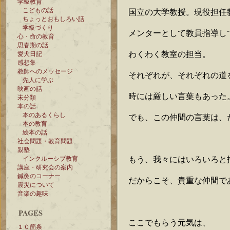
学級教育
こどもの話
国立の大学教授。現役担任
ちょっとおもしろい話
学級づくり
メンターとして教員指導し
心・命の教育
思春期の話
わくわく教室の担当。
愛犬日記
感想集
教師へのメッセージ
それぞれが、それぞれの道
先人に学ぶ
映画の話
時には厳しい言葉もあった
未分類
本の話
本のあるくらし
でも、この仲間の言葉は、
本の教育
絵本の話
社会問題・教育問題
親塾
もう、我々にはいろいろと
インクルーシブ教育
講座・研究会の案内
鍼灸のコーナー
だからこそ、貴重な仲間で
震災について
音楽の趣味
PAGES
ここでもらう元気は、
１０箇条