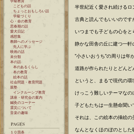
学級教育
こどもの話
半世紀近く愛され続けるロ
ちょっとおもしろい話
学級づくり
古典と読んでもいいのです
心・命の教育
思春期の話
いつまでも子どもの心をと
愛犬日記
感想集
教師へのメッセージ
静かな田舎の丘に建つ一軒
先人に学ぶ
映画の話
”小さいおうち”の周りは
未分類
本の話
本のあるくらし
道路が作られたりとどんど
本の教育
絵本の話
というと、まるで現代の環
社会問題・教育問題
親塾
けっこう難しいテーマなの
インクルーシブ教育
講座・研究会の案内
鍼灸のコーナー
子どもたちは一生懸命聞い
震災について
音楽の趣味
それは、この絵本の挿絵の
PAGES
なんとなくほのぼのとした
１０箇条