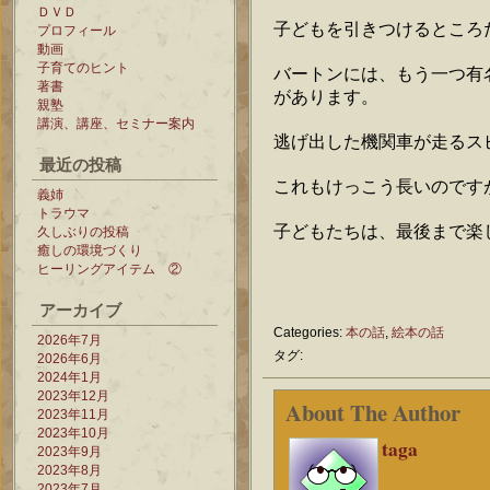
ＤＶＤ
子どもを引きつけるところ
プロフィール
動画
子育てのヒント
バートンには、もう一つ有
著書
があります。
親塾
講演、講座、セミナー案内
逃げ出した機関車が走るス
最近の投稿
これもけっこう長いのです
義姉
トラウマ
子どもたちは、最後まで楽
久しぶりの投稿
癒しの環境づくり
ヒーリングアイテム ②
アーカイブ
Categories:
本の話
,
絵本の話
2026年7月
タグ:
2026年6月
2024年1月
2023年12月
About The Author
2023年11月
2023年10月
taga
2023年9月
2023年8月
2023年7月