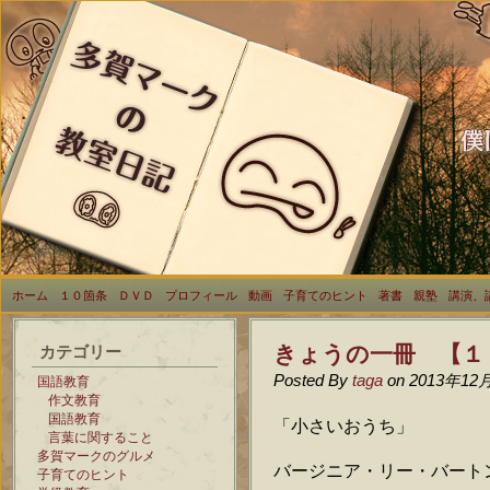
ホーム
１０箇条
ＤＶＤ
プロフィール
動画
子育てのヒント
著書
親塾
講演、
きょうの一冊 【
カテゴリー
Posted By
taga
on 2013年12
国語教育
作文教育
国語教育
「小さいおうち」
言葉に関すること
多賀マークのグルメ
バージニア・リー・バート
子育てのヒント