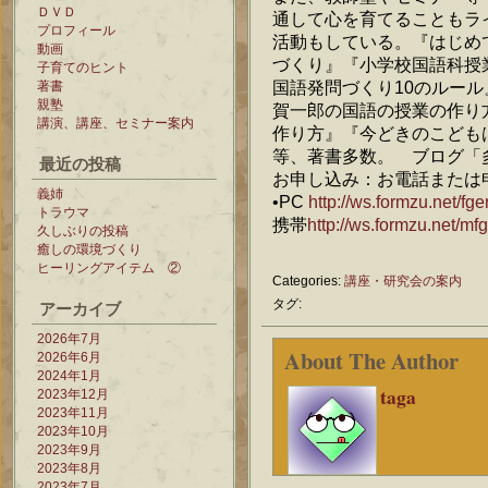
ＤＶＤ
通して心を育てることもラ
プロフィール
活動もしている。『はじめ
動画
づくり』『小学校国語科授
子育てのヒント
国語発問づくり10のルー
著書
親塾
賀一郎の国語の授業の作り
講演、講座、セミナー案内
作り方』『今どきのこども
等、著書多数。 ブログ「
最近の投稿
お申し込み：お電話または
義姉
•PC
http://ws.formzu.net/f
トラウマ
携帯
http://ws.formzu.net/m
久しぶりの投稿
癒しの環境づくり
ヒーリングアイテム ②
Categories:
講座・研究会の案内
タグ:
アーカイブ
2026年7月
About The Author
2026年6月
2024年1月
taga
2023年12月
2023年11月
2023年10月
2023年9月
2023年8月
2023年7月