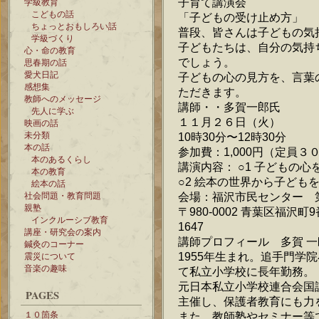
子育て講演会
学級教育
こどもの話
「子どもの受け止め方」
ちょっとおもしろい話
普段、皆さんは子どもの気
学級づくり
子どもたちは、自分の気持
心・命の教育
でしょう。
思春期の話
愛犬日記
子どもの心の見方を、言葉
感想集
ただきます。
教師へのメッセージ
講師・・多賀一郎氏
先人に学ぶ
１１月２６日（火）
映画の話
未分類
10時30分〜12時30分
本の話
参加費：1,000円（定員３
本のあるくらし
講演内容： ○1 子どもの心
本の教育
○2 絵本の世界から子ども
絵本の話
会場：福沢市民センター 
社会問題・教育問題
親塾
〒980-0002 青葉区福沢町9番9号
インクルーシブ教育
1647
講座・研究会の案内
講師プロフィール 多賀 一
鍼灸のコーナー
1955年生まれ。追手門学
震災について
音楽の趣味
て私立小学校に長年勤務。
元日本私立小学校連合会国
PAGES
主催し、保護者教育にも力
１０箇条
また、教師塾やセミナー等