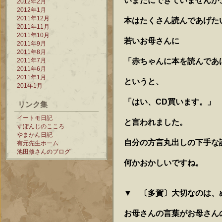
いまだにできていませんが
2012年2月
2012年1月
2011年12月
本はたくさん読んであげた
2011年11月
2011年10月
若いお母さんに
2011年9月
2011年8月
「赤ちゃんに本を読んであ
2011年7月
2011年6月
2011年1月
というと、
201年1月
「はい、
CD
買います。」
リンク集
イートモ日記
と言われました。
すぽんじのこころ
やまかん日記
自分の方言丸出しの下手な
有元先生ホーム
池田修さんのブログ
何かおかしいですね。
▼ 〔多賀〕大切なのは、
お母さんの言葉がお母さん