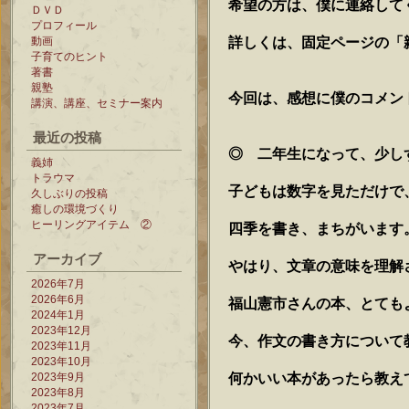
希望の方は、僕に連絡して
ＤＶＤ
プロフィール
詳しくは、固定ページの「
動画
子育てのヒント
著書
親塾
今回は、感想に僕のコメン
講演、講座、セミナー案内
最近の投稿
◎ 二年生になって、少し
義姉
トラウマ
子どもは数字を見ただけで
久しぶりの投稿
癒しの環境づくり
ヒーリングアイテム ②
四季を書き、まちがいます
アーカイブ
やはり、文章の意味を理解
2026年7月
2026年6月
福山憲市さんの本、とても
2024年1月
2023年12月
今、作文の書き方について
2023年11月
2023年10月
何かいい本があったら教え
2023年9月
2023年8月
2023年7月