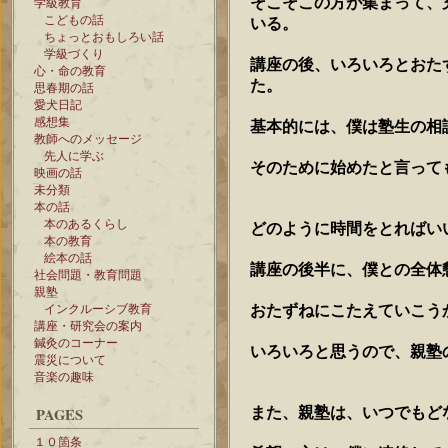
そこそこの方が集まって、
学級教育
こどもの話
いる。
ちょっとおもしろい話
学級づくり
講座の後、いろいろとおた
心・命の教育
た。
思春期の話
愛犬日記
感想集
基本的には、僕は塾生の相
教師へのメッセージ
先人に学ぶ
そのために始めたと言って
映画の話
未分類
本の話
本のあるくらし
どのように時間をとればい
本の教育
絵本の話
講座の後半に、僕との全体
社会問題・教育問題
親塾
おたずねにこたえていこう
インクルーシブ教育
講座・研究会の案内
鍼灸のコーナー
いろいろと思うので、親塾
震災について
音楽の趣味
また、親塾は、いつでもど
PAGES
１０箇条