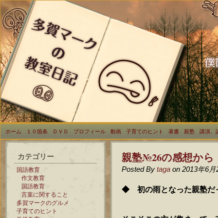
ホーム
１０箇条
ＤＶＤ
プロフィール
動画
子育てのヒント
著書
親塾
講演、
親塾№26の感想から
カテゴリー
Posted By
taga
on 2013年6月
国語教育
作文教育
国語教育
◆ 初の雨となった親塾だ
言葉に関すること
多賀マークのグルメ
子育てのヒント