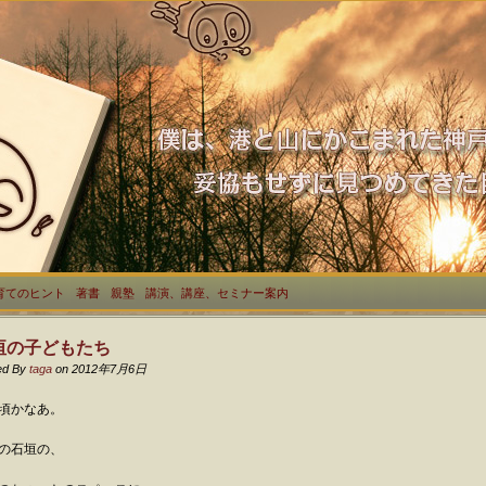
育てのヒント
著書
親塾
講演、講座、セミナー案内
垣の子どもたち
ed By
taga
on 2012年7月6日
頃かなあ。
の石垣の、