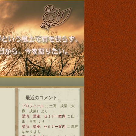
最近のコメント
プロフィール
に
土高 成菜（大
嶽 成菜）
より
講演、講座、セミナー案内
に
山
田 直美
より
講演、講座、セミナー案内
に
厚芝
ゆかり
より