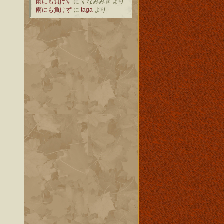
雨にも負けず
に
すなみみき
より
雨にも負けず
に
taga
より