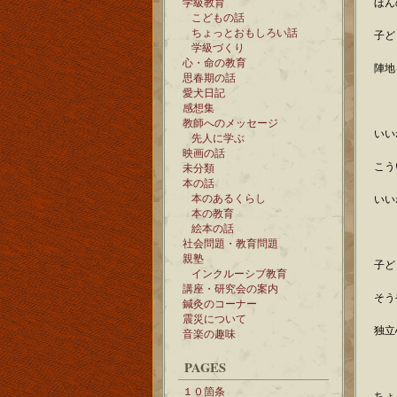
学級教育
ほん
こどもの話
ちょっとおもしろい話
子ど
学級づくり
心・命の教育
陣地
思春期の話
愛犬日記
感想集
教師へのメッセージ
いい
先人に学ぶ
映画の話
こう
未分類
本の話
本のあるくらし
いい
本の教育
絵本の話
社会問題・教育問題
親塾
子ど
インクルーシブ教育
講座・研究会の案内
そう
鍼灸のコーナー
震災について
独立
音楽の趣味
PAGES
１０箇条
ちょ