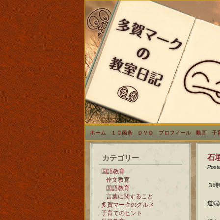
ホーム
１０箇条
ＤＶＤ
プロフィール
動画
子
石
カテゴリー
Post
国語教育
作文教育
３時
国語教育
言葉に関すること
道端
多賀マークのグルメ
子育てのヒント