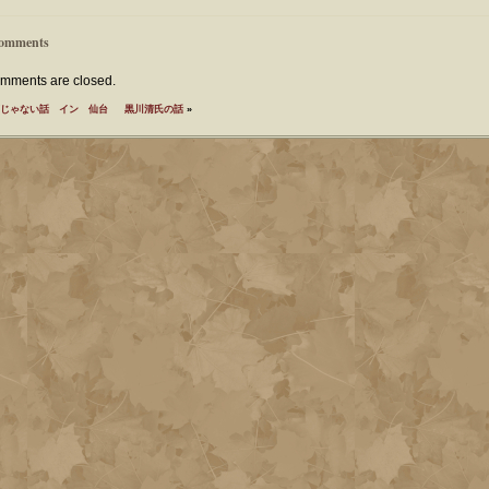
omments
mments are closed.
じゃない話 イン 仙台
黒川清氏の話
»