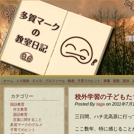
ホーム
１０箇条
ＤＶＤ
プロフィール
動画
子育てのヒント
著書
親塾
講演、
校外学習の子どもた
カテゴリー
Posted By
taga
on 2011年7月
国語教育
作文教育
国語教育
三日間、ハチ北高原に行っ
言葉に関すること
多賀マークのグルメ
ここ数年、特に感じること
子育てのヒント