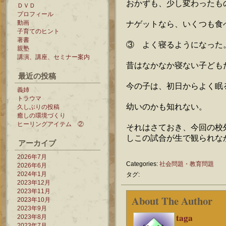
おかずも、少し変わったも
ＤＶＤ
プロフィール
動画
ナゲットなら、いくつも食
子育てのヒント
著書
③ よく寝るようになった
親塾
講演、講座、セミナー案内
昔はなかなか寝ない子ども
最近の投稿
今の子は、初日からよく眠
義姉
トラウマ
幼いのかも知れない。
久しぶりの投稿
癒しの環境づくり
ヒーリングアイテム ②
それはさておき、今回の校
しこの試合が生で観られな
アーカイブ
2026年7月
Categories:
社会問題・教育問題
2026年6月
2024年1月
タグ:
2023年12月
2023年11月
About The Author
2023年10月
2023年9月
taga
2023年8月
2023年7月