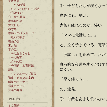
学級教育
こどもの話
① 子どもたちが弱くなっ
ちょっとおもしろい話
学級づくり
痛みにも、弱い。
心・命の教育
思春期の話
家族と離れるのが、怖い。
愛犬日記
感想集
教師へのメッセージ
「ママに電話して。」
先人に学ぶ
映画の話
と、泣く子までいる。電話
未分類
本の話
本のあるくらし
「肝試し」を止めて、ただ
本の教育
絵本の話
真っ暗な夜道を歩くだけで
社会問題・教育問題
にくい。
親塾
インクルーシブ教育
講座・研究会の案内
「早く帰ろう。」
鍼灸のコーナー
震災について
の、連発。
音楽の趣味
PAGES
② ご飯をあまり食べない
１０箇条