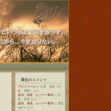
最近のコメント
プロフィール
に
土高 成菜（大
嶽 成菜）
より
講演、講座、セミナー案内
に
山
田 直美
より
講演、講座、セミナー案内
に
厚芝
ゆかり
より