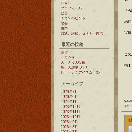
ＤＶＤ
プロフィール
「会
動画
子育てのヒント
結局
著書
親塾
実質
講演、講座、セミナー案内
最近の投稿
義姉
この
トラウマ
久しぶりの投稿
橋下
癒しの環境づくり
ヒーリングアイテム ②
アーカイブ
2026年7月
2026年6月
Categ
2024年1月
タグ:
2023年12月
2023年11月
2023年10月
A
2023年9月
2023年8月
2023年7月