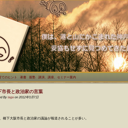
育てのヒント
著書
親塾
講演、講座、セミナー案内
下市長と政治家の言葉
ed By
taga
on 2012年3月7日
、橋下大阪市長と政治家の議論が報道されることが多い。