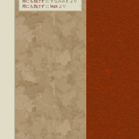
雨にも負けず
に
すなみみき
より
雨にも負けず
に
taga
より