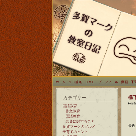
ホーム
１０箇条
ＤＶＤ
プロフィール
動画
子
橋
カテゴリー
Post
国語教育
作文教育
国語教育
言葉に関すること
最近
多賀マークのグルメ
子育てのヒント