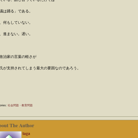
議は踊る」である。
、何もしていない。
、進まない。遅い。
政治家の言葉の軽さが
氏が支持されてしまう最大の要因なのであろう。
ories:
社会問題・教育問題
bout The Author
taga