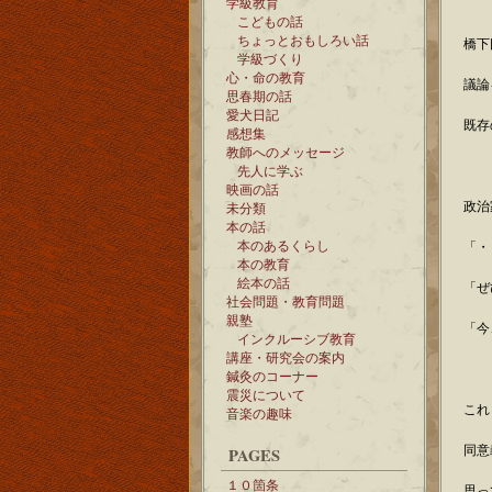
学級教育
こどもの話
ちょっとおもしろい話
橋下
学級づくり
心・命の教育
議論
思春期の話
愛犬日記
既存
感想集
教師へのメッセージ
先人に学ぶ
映画の話
政治
未分類
本の話
本のあるくらし
「・
本の教育
絵本の話
「ぜ
社会問題・教育問題
親塾
「今
インクルーシブ教育
講座・研究会の案内
鍼灸のコーナー
震災について
これ
音楽の趣味
同意
PAGES
１０箇条
思っ