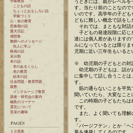
うときには、親がレベルを
学級教育
こどもの話
す。当たり前のことなので
ちょっとおもしろい話
いのです。高学年の子ども
学級づくり
どもに難しい概念で話をし
心・命の教育
それでは、まともな対話
思春期の話
愛犬日記
子どもの発達段階に応じた
感想集
達には個人差がありますの
教師へのメッセージ
ルになっているとは限りま
先人に学ぶ
児期に近い三年生もいると
映画の話
未分類
本の話
※ 幼児期の子どもとの対
本のあるくらし
幼児期の子どもは、話が
本の教育
に集中して話し合うことは
絵本の話
す。
社会問題・教育問題
親塾
筋の通らないことを平気
インクルーシブ教育
聞いていたら、大変なこと
講座・研究会の案内
この時期の子どもたちは
鍼灸のコーナー
です。
震災について
音楽の趣味
また、よく聞いても理解
す。
PAGES
「パージフテン」とか「ヘ
１０箇条
葉を連発してくるのです。