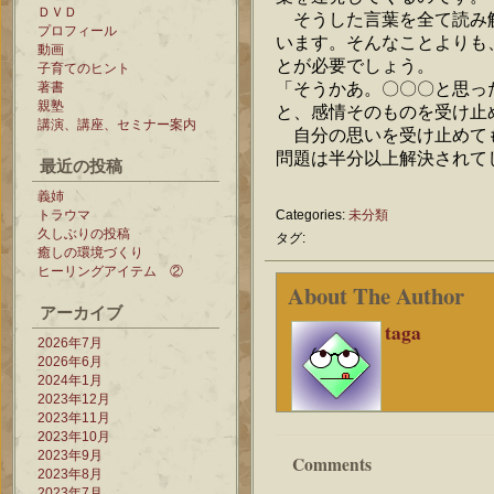
ＤＶＤ
そうした言葉を全て読み
プロフィール
います。そんなことよりも
動画
とが必要でしょう。
子育てのヒント
「そうかあ。〇〇〇と思っ
著書
親塾
と、感情そのものを受け止
講演、講座、セミナー案内
自分の思いを受け止めて
問題は半分以上解決されて
最近の投稿
義姉
トラウマ
Categories:
未分類
久しぶりの投稿
タグ:
癒しの環境づくり
ヒーリングアイテム ②
About The Author
アーカイブ
taga
2026年7月
2026年6月
2024年1月
2023年12月
2023年11月
2023年10月
2023年9月
Comments
2023年8月
2023年7月