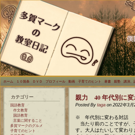
ホーム
１０箇条
ＤＶＤ
プロフィール
動画
子育てのヒント
著書
親塾
講演、
親力 40 年代別に
カテゴリー
Posted By
taga
on 2022年3月
国語教育
作文教育
国語教育
※ 年代別に変わる対話
言葉に関すること
当たり前のことですが、
多賀マークのグルメ
す。大人はたいして変わり
子育てのヒント