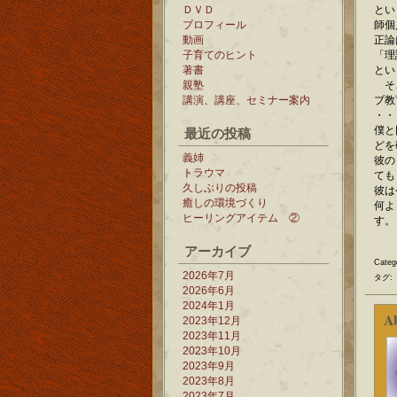
ＤＶＤ
とい
プロフィール
師個
動画
正論
子育てのヒント
「理
著書
とい
親塾
そこ
講演、講座、セミナー案内
ブ教
・・
最近の投稿
僕と
どを
義姉
彼の
トラウマ
ても
久しぶりの投稿
彼は
癒しの環境づくり
何よ
ヒーリングアイテム ②
す。
アーカイブ
Categ
2026年7月
タグ:
2026年6月
2024年1月
A
2023年12月
2023年11月
2023年10月
2023年9月
2023年8月
2023年7月