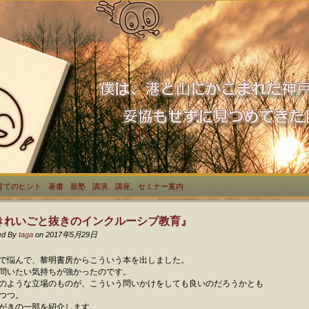
育てのヒント
著書
親塾
講演、講座、セミナー案内
きれいごと抜きのインクルーシブ教育』
ed By
taga
on 2017年5月29日
で悩んで、黎明書房からこういう本を出しました。
問いたい気持ちが強かったのです。
のような立場のものが、こういう問いかけをしても良いのだろうかとも
つつ。
がきの一部を紹介します。