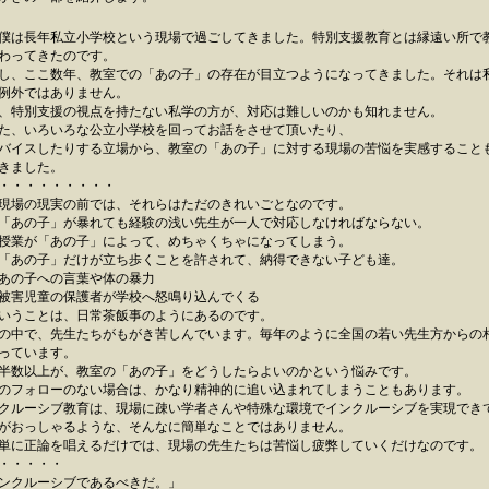
僕は長年私立小学校という現場で過ごしてきました。特別支援教育とは縁遠い所で
わってきたのです。
し、ここ数年、教室での「あの子」の存在が目立つようになってきました。それは
例外ではありません。
、特別支援の視点を持たない私学の方が、対応は難しいのかも知れません。
、いろいろな公立小学校を回ってお話をさせて頂いたり、
バイスしたりする立場から、教室の「あの子」に対する現場の苦悩を実感すること
きました。
・・・・・・・・・
現場の現実の前では、それらはただのきれいごとなのです。
「あの子」が暴れても経験の浅い先生が一人で対応しなければならない。
授業が「あの子」によって、めちゃくちゃになってしまう。
「あの子」だけが立ち歩くことを許されて、納得できない子ども達。
あの子への言葉や体の暴力
被害児童の保護者が学校へ怒鳴り込んでくる
いうことは、日常茶飯事のようにあるのです。
中で、先生たちがもがき苦しんでいます。毎年のように全国の若い先生方からの
っています。
半数以上が、教室の「あの子」をどうしたらよいのかという悩みです。
のフォローのない場合は、かなり精神的に追い込まれてしまうこともあります。
クルーシブ教育は、現場に疎い学者さんや特殊な環境でインクルーシブを実現でき
がおっしゃるような、そんなに簡単なことではありません。
単に正論を唱えるだけでは、現場の先生たちは苦悩し疲弊していくだけなのです。
・・・・・
ンクルーシブであるべきだ。」