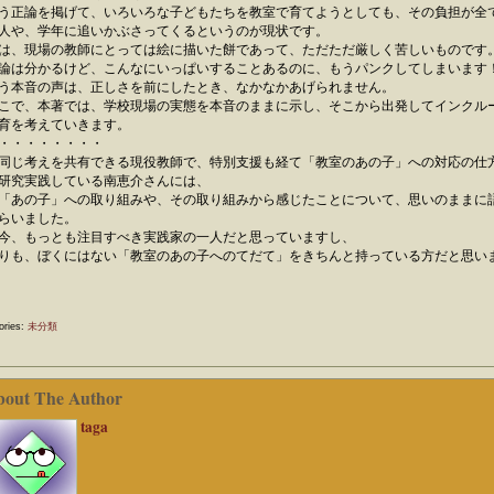
う正論を掲げて、いろいろな子どもたちを教室で育てようとしても、その負担が全
人や、学年に追いかぶさってくるというのが現状です。
は、現場の教師にとっては絵に描いた餅であって、ただただ厳しく苦しいものです
論は分かるけど、こんなにいっぱいすることあるのに、もうパンクしてしまいます
う本音の声は、正しさを前にしたとき、なかなかあげられません。
で、本著では、学校現場の実態を本音のままに示し、そこから出発してインクル
育を考えていきます。
・・・・・・・・
同じ考えを共有できる現役教師で、特別支援も経て「教室のあの子」への対応の仕
研究実践している南恵介さんには、
「あの子」への取り組みや、その取り組みから感じたことについて、思いのままに
らいました。
今、もっとも注目すべき実践家の一人だと思っていますし、
りも、ぼくにはない「教室のあの子へのてだて」をきちんと持っている方だと思い
ories:
未分類
bout The Author
taga