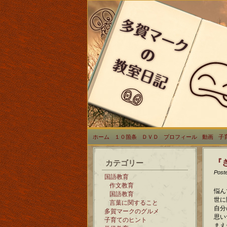
ホーム
１０箇条
ＤＶＤ
プロフィール
動画
子
『
カテゴリー
Post
国語教育
作文教育
悩ん
国語教育
世に
言葉に関すること
自分
多賀マークのグルメ
思い
子育てのヒント
まえ