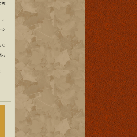
て教
。
！」
ーシ
方な
語っ
ま