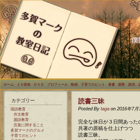
ホーム
１０箇条
ＤＶＤ
プロフィール
動画
子育てのヒント
著書
親塾
講演、
読書三昧
カテゴリー
Posted By
taga
on 2016年7月
国語教育
作文教育
国語教育
完全な休日が３日間あった
言葉に関すること
共著の原稿を仕上げつつ
多賀マークのグルメ
読書三昧。
子育てのヒント