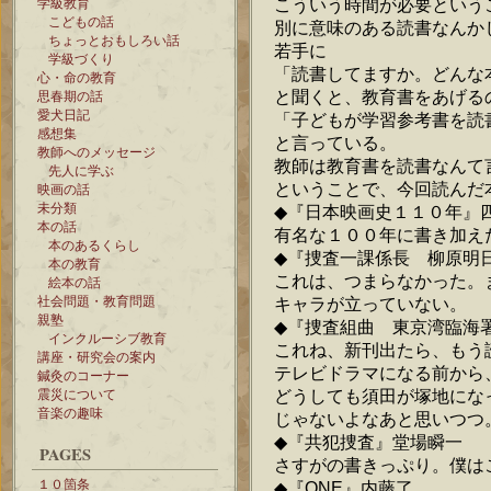
こういう時間が必要という
学級教育
こどもの話
別に意味のある読書なんか
ちょっとおもしろい話
若手に
学級づくり
「読書してますか。どんな
心・命の教育
と聞くと、教育書をあげる
思春期の話
愛犬日記
「子どもが学習参考書を読
感想集
と言っている。
教師へのメッセージ
教師は教育書を読書なんて
先人に学ぶ
ということで、今回読んだ
映画の話
未分類
◆『日本映画史１１０年
本の話
有名な１００年に書き加え
本のあるくらし
◆『捜査一課係長 柳原明
本の教育
これは、つまらなかった。
絵本の話
社会問題・教育問題
キャラが立っていない。
親塾
◆『捜査組曲 東京湾臨海
インクルーシブ教育
これね、新刊出たら、もう
講座・研究会の案内
テレビドラマになる前から
鍼灸のコーナー
どうしても須田が塚地にな
震災について
音楽の趣味
じゃないよなあと思いつつ
◆『共犯捜査』堂場瞬一
PAGES
さすがの書きっぷり。僕は
１０箇条
◆『ONE』内藤了