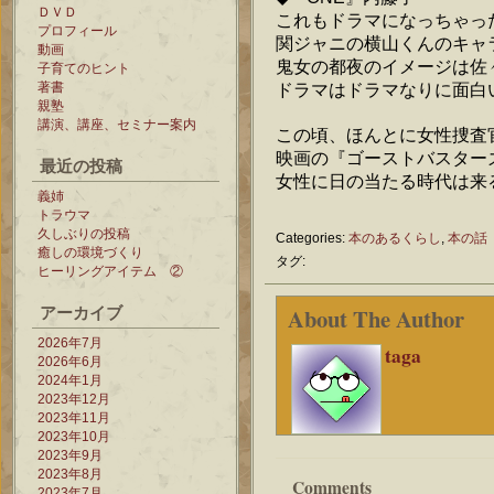
ＤＶＤ
これもドラマになっちゃっ
プロフィール
関ジャニの横山くんのキャ
動画
鬼女の都夜のイメージは佐
子育てのヒント
著書
ドラマはドラマなりに面白
親塾
講演、講座、セミナー案内
この頃、ほんとに女性捜査
映画の『ゴーストバスター
最近の投稿
女性に日の当たる時代は来
義姉
トラウマ
久しぶりの投稿
Categories:
本のあるくらし
,
本の話
癒しの環境づくり
タグ:
ヒーリングアイテム ②
アーカイブ
About The Author
2026年7月
taga
2026年6月
2024年1月
2023年12月
2023年11月
2023年10月
2023年9月
2023年8月
Comments
2023年7月