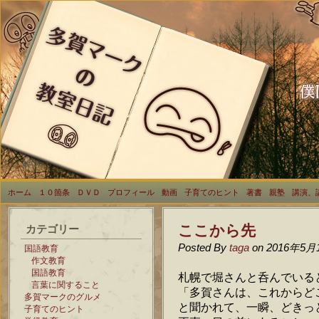
ホーム
１０箇条
ＤＶＤ
プロフィール
動画
子育てのヒント
著書
親塾
講演、
ここから先
カテゴリー
Posted By
taga
on 2016年5月
国語教育
作文教育
国語教育
札幌で堀さんと呑んでいる
言葉に関すること
「多賀さんは、これからど
多賀マークのグルメ
と聞かれて、一瞬、どきっ
子育てのヒント