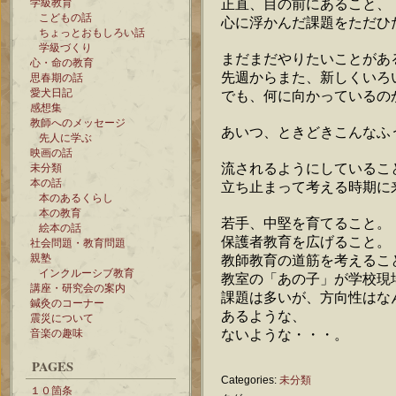
正直、目の前にあること、
学級教育
こどもの話
心に浮かんだ課題をただひ
ちょっとおもしろい話
学級づくり
まだまだやりたいことがあ
心・命の教育
先週からまた、新しくいろ
思春期の話
愛犬日記
でも、何に向かっているの
感想集
教師へのメッセージ
あいつ、ときどきこんなふ
先人に学ぶ
映画の話
流されるようにしているこ
未分類
本の話
立ち止まって考える時期に
本のあるくらし
本の教育
若手、中堅を育てること。
絵本の話
保護者教育を広げること。
社会問題・教育問題
親塾
教師教育の道筋を考えるこ
インクルーシブ教育
教室の「あの子」が学校現
講座・研究会の案内
課題は多いが、方向性はな
鍼灸のコーナー
あるような、
震災について
ないような・・・。
音楽の趣味
PAGES
Categories:
未分類
１０箇条