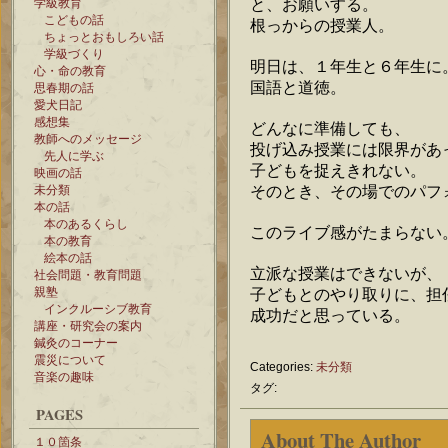
と、お願いする。
学級教育
こどもの話
根っからの授業人。
ちょっとおもしろい話
学級づくり
明日は、１年生と６年生に
心・命の教育
国語と道徳。
思春期の話
愛犬日記
感想集
どんなに準備しても、
教師へのメッセージ
投げ込み授業には限界があ
先人に学ぶ
子どもを捉えきれない。
映画の話
そのとき、その場でのパフ
未分類
本の話
本のあるくらし
このライブ感がたまらない
本の教育
絵本の話
立派な授業はできないが、
社会問題・教育問題
親塾
子どもとのやり取りに、担
インクルーシブ教育
成功だと思っている。
講座・研究会の案内
鍼灸のコーナー
震災について
Categories:
未分類
音楽の趣味
タグ:
PAGES
About The Author
１０箇条