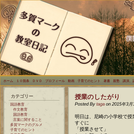
ホーム
１０箇条
ＤＶＤ
プロフィール
動画
子育てのヒント
著書
親塾
講演、
授業のしたがり
カテゴリー
Posted By
taga
on 2015年3月
国語教育
作文教育
国語教育
明日は、尼崎の小学校で授
言葉に関すること
すぐに
多賀マークのグルメ
「授業させて」
子育てのヒント