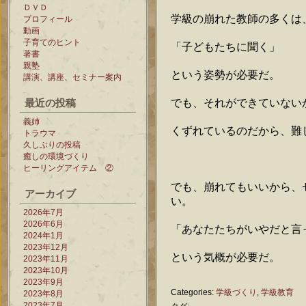
ＤＶＤ
学級の崩れた教師の多くは
プロフィール
動画
子育てのヒント
「子どもたちに聞く」
著書
親塾
という姿勢が必要だ。
講演、講座、セミナー案内
最近の投稿
でも、それができていない
義姉
くずれているのだから、難
トラウマ
久しぶりの投稿
癒しの環境づくり
ヒーリングアイテム ②
でも、崩れてもいいから、
アーカイブ
い。
2026年7月
2026年6月
「あなたたちがいやだと言
2024年1月
2023年12月
という気概が必要だ。
2023年11月
2023年10月
2023年9月
Categories:
学級づくり
,
学級教育
2023年8月
2023年7月