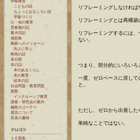
学級教育
こどもの話
リフレーミングしなければ
ちょっとおもしろい話
学級づくり
リフレーミングとは再構築
心・命の教育
思春期の話
リフレーミングするには、
愛犬日記
感想集
ない。
教師へのメッセージ
先人に学ぶ
映画の話
未分類
つまり、部分的にいろいろ
本の話
本のあるくらし
本の教育
一度、ゼロベースに戻して
絵本の話
と。
社会問題・教育問題
親塾
インクルーシブ教育
講座・研究会の案内
鍼灸のコーナー
ただし、ゼロから出発した
震災について
音楽の趣味
単純なことではない。
PAGES
１０箇条