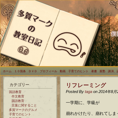
ホーム
１０箇条
ＤＶＤ
プロフィール
動画
子育てのヒント
著書
親塾
講演、
リフレーミング
カテゴリー
Posted By
taga
on 2014年8月
国語教育
作文教育
国語教育
一学期に、学級が
言葉に関すること
多賀マークのグルメ
崩れかけたり、崩れてしま
子育てのヒント