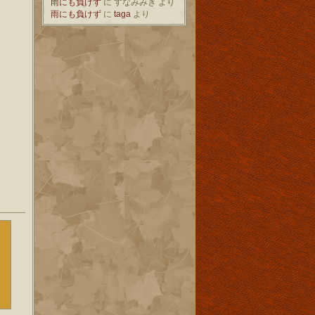
雨にも負けず
に
すなみみき
より
雨にも負けず
に
taga
より