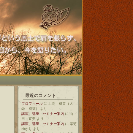
最近のコメント
プロフィール
に
土高 成菜（大
嶽 成菜）
より
講演、講座、セミナー案内
に
山
田 直美
より
講演、講座、セミナー案内
に
厚芝
ゆかり
より