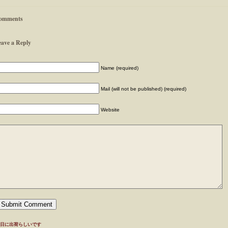
omments
eave a Reply
Name (required)
Mail (will not be published) (required)
Website
日に出荷らしいです