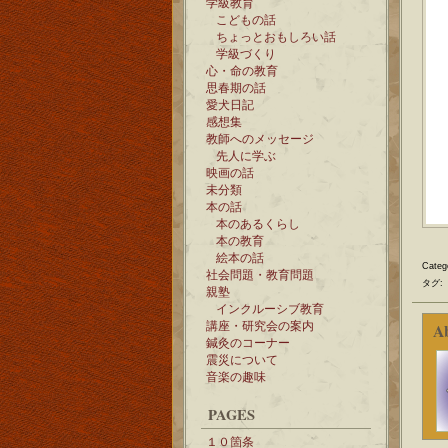
学級教育
こどもの話
ちょっとおもしろい話
学級づくり
心・命の教育
思春期の話
愛犬日記
感想集
教師へのメッセージ
先人に学ぶ
映画の話
未分類
本の話
本のあるくらし
本の教育
絵本の話
Categ
社会問題・教育問題
タグ:
親塾
インクルーシブ教育
講座・研究会の案内
A
鍼灸のコーナー
震災について
音楽の趣味
PAGES
１０箇条