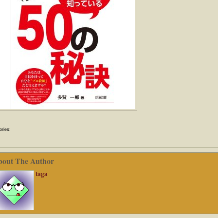
ories:
bout The Author
taga