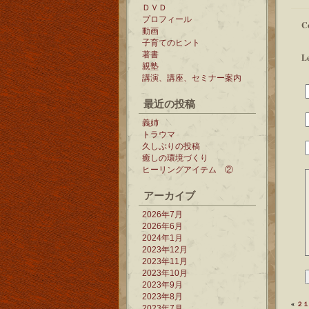
ＤＶＤ
プロフィール
C
動画
子育てのヒント
著書
L
親塾
講演、講座、セミナー案内
最近の投稿
義姉
トラウマ
久しぶりの投稿
癒しの環境づくり
ヒーリングアイテム ②
アーカイブ
2026年7月
2026年6月
2024年1月
2023年12月
2023年11月
2023年10月
2023年9月
2023年8月
«
２１
2023年7月