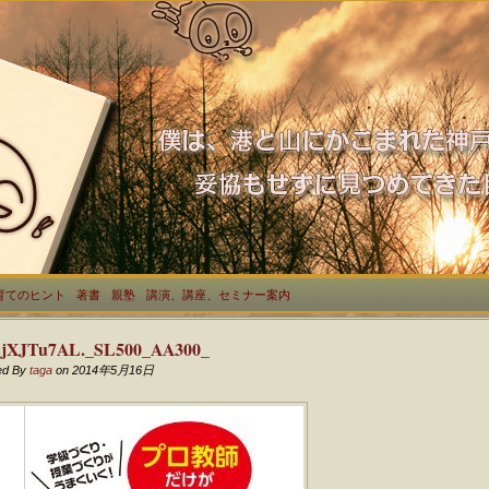
育てのヒント
著書
親塾
講演、講座、セミナー案内
EjXJTu7AL._SL500_AA300_
ed By
taga
on 2014年5月16日