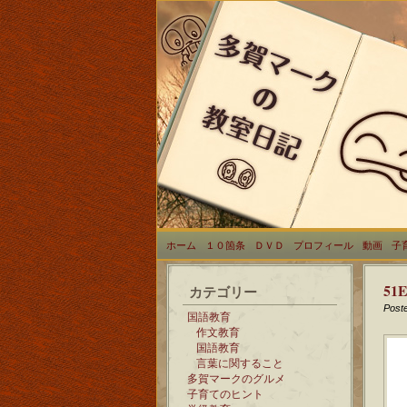
ホーム
１０箇条
ＤＶＤ
プロフィール
動画
子
51
カテゴリー
Post
国語教育
作文教育
国語教育
言葉に関すること
多賀マークのグルメ
子育てのヒント