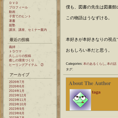
ＤＶＤ
僕も、図書の先生は図書館
プロフィール
動画
子育てのヒント
この物語はうなずける。
著書
親塾
講演、講座、セミナー案内
最近の投稿
本好きが本好きなりの視点
義姉
おもしろい本だと思う。
トラウマ
久しぶりの投稿
癒しの環境づくり
Categories:
本のあるくらし
,
本の話
ヒーリングアイテム ②
タグ:
アーカイブ
About The Author
2026年7月
2026年6月
taga
2024年1月
2023年12月
2023年11月
2023年10月
2023年9月
2023年8月
2023年7月