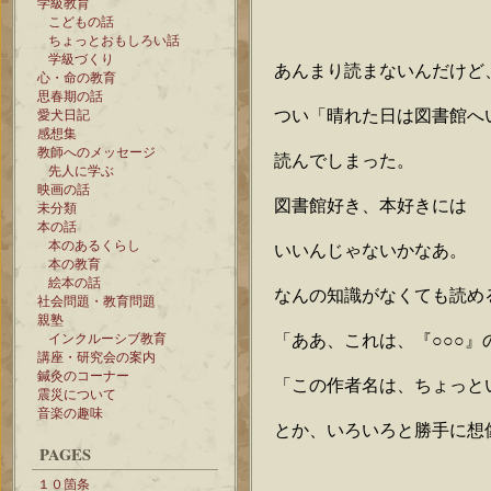
学級教育
こどもの話
ちょっとおもしろい話
学級づくり
あんまり読まないんだけど
心・命の教育
思春期の話
つい「晴れた日は図書館へ
愛犬日記
感想集
教師へのメッセージ
読んでしまった。
先人に学ぶ
映画の話
図書館好き、本好きには
未分類
本の話
本のあるくらし
いいんじゃないかなあ。
本の教育
絵本の話
なんの知識がなくても読め
社会問題・教育問題
親塾
「ああ、これは、『○○○』
インクルーシブ教育
講座・研究会の案内
鍼灸のコーナー
「この作者名は、ちょっと
震災について
音楽の趣味
とか、いろいろと勝手に想
PAGES
１０箇条