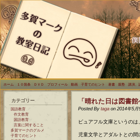
ホーム
１０箇条
ＤＶＤ
プロフィール
動画
子育てのヒント
著書
親塾
講演、
「晴れた日は図書館
カテゴリー
Posted By
taga
on 2014年5月
国語教育
作文教育
国語教育
ピュアフル文庫というのは
言葉に関すること
多賀マークのグルメ
児童文学とアダルトとの間
子育てのヒント