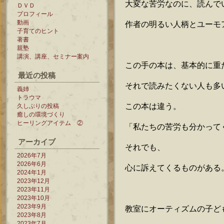
大変な苦労なのに、読んで
ＤＶＤ
プロフィール
動画
作者の明るい人柄とユーモ
子育てのヒント
著書
親塾
講演、講座、セミナー案内
この手の本は、基本的に重
最近の投稿
それで読みたくない人も多
義姉
トラウマ
この本は違う。
久しぶりの投稿
癒しの環境づくり
ヒーリングアイテム ②
「私たちの苦労も分かって
アーカイブ
それでも、
2026年7月
2026年6月
心に訴えてくるものがある
2024年1月
2023年12月
2023年11月
2023年10月
2023年9月
教室にオーティズムの子ど
2023年8月
2023年7月