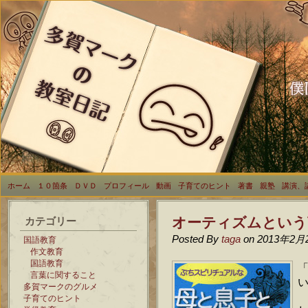
ホーム
１０箇条
ＤＶＤ
プロフィール
動画
子育てのヒント
著書
親塾
講演、
オーティズムという
カテゴリー
Posted By
taga
on 2013年2月
国語教育
作文教育
国語教育
言葉に関すること
多賀マークのグルメ
子育てのヒント