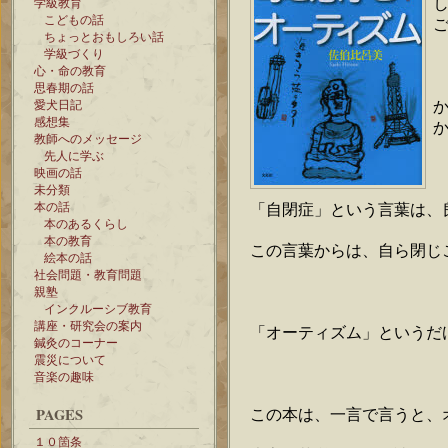
学級教育
こどもの話
ちょっとおもしろい話
学級づくり
心・命の教育
思春期の話
愛犬日記
感想集
教師へのメッセージ
先人に学ぶ
映画の話
未分類
本の話
「自閉症」という言葉は、
本のあるくらし
本の教育
この言葉からは、自ら閉じ
絵本の話
社会問題・教育問題
親塾
インクルーシブ教育
講座・研究会の案内
「オーティズム」というだ
鍼灸のコーナー
震災について
音楽の趣味
PAGES
この本は、一言で言うと、
１０箇条