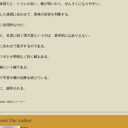
体質だと、トイレが近い。喉が弱いから、ぜんそくになりやすい。
した体調に合わせて、身体の症状を判断する。
に合理的なのだ。
ら、全員に効く漢方薬というのは、基本的にはありえない。
に合わせて処方するのである。
ツボとか関係なく効く鍼もある。
鍼という鍼である。
で手首や腰の治療を続けている。
に、緩和される。
ories:
鍼灸のコーナー
bout The Author
taga