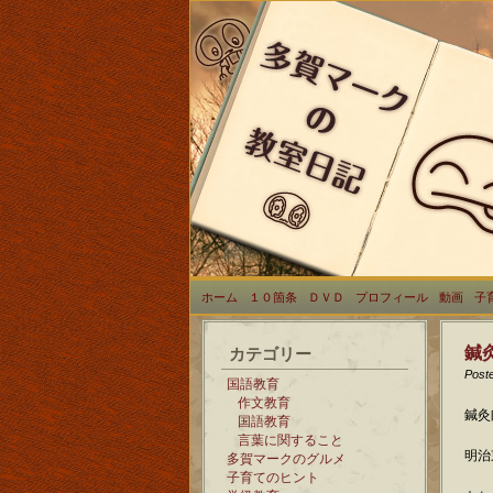
ホーム
１０箇条
ＤＶＤ
プロフィール
動画
子
鍼
カテゴリー
Post
国語教育
作文教育
鍼灸
国語教育
言葉に関すること
明治
多賀マークのグルメ
子育てのヒント