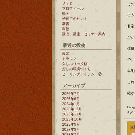
ＤＶＤ
その
プロフィール
動画
そう
子育てのヒント
著書
非常
親塾
講演、講座、セミナー案内
だか
最近の投稿
体質
義姉
トラウマ
で、
久しぶりの投稿
癒しの環境づくり
集毛
ヒーリングアイテム ②
これ
アーカイブ
確か
2026年7月
2026年6月
2024年1月
Categ
2023年12月
タグ:
2023年11月
2023年10月
2023年9月
A
2023年8月
2023年7月