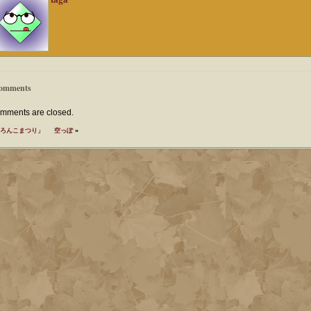
omments
mments are closed.
ろんこまつり」
空っぽ
»