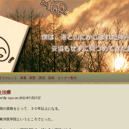
育てのヒント
著書
親塾
講演、講座、セミナー案内
灸治療
ed By
taga
on 2011年7月27日
師の資格をとって、３０年以上になる。
東洋医学院というところでとった。