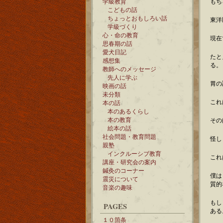
学級教育
もち
こどもの話
ちょっとおもしろい話
東洋
学級づくり
心・命の教育
現在
思春期の話
愛犬日記
たと
感想集
る。
教師へのメッセージ
先人に学ぶ
胃の
映画の話
未分類
これ
本の話
本のあるくらし
本の教育
その
絵本の話
社会問題・教育問題
怪し
親塾
インクルーシブ教育
これ
講座・研究会の案内
鍼灸のコーナー
僕は
震災について
質的
音楽の趣味
もし
PAGES
ある
１０箇条