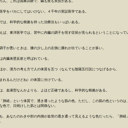
ろん、これは国家試験で、鍼も灸も実技がある。
医学をバカにしてはいけない。４千年の実証医学である。
では、科学的な根拠を持った治療法もいっぱいある。
えば、東洋医学では、背中に内臓の調子を現す症状が見られるということになって
調子が悪いときは、腰の少し上の左側に腫れが出ていることが多い。
は内臓体壁反射と呼ばれている。
ほか、漢方の考え方で人の体質を五つ（なんでも陰陽五行説につなげるから、
まれるんだけどね）の体質に分けている。
は、血液型なんかよりも、よほど正確であるし、科学的な根拠がある。
「肺経」という体質で、透き通ったような肌の色。ただし、この肌の色というのは
な色で、日焼けした肌とは関係ない。
も、あなたのわきや肘の内側が血管の透き通って見えるような色だったら、「肺経
。