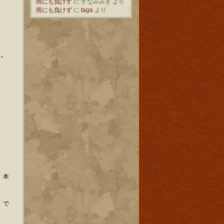
雨にも負けず
に
すなみみき
より
雨にも負けず
に
taga
より
い
、本
」で