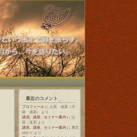
最近のコメント
プロフィール
に
土高 成菜（大
嶽 成菜）
より
講演、講座、セミナー案内
に
山
田 直美
より
講演、講座、セミナー案内
に
厚芝
ゆかり
より