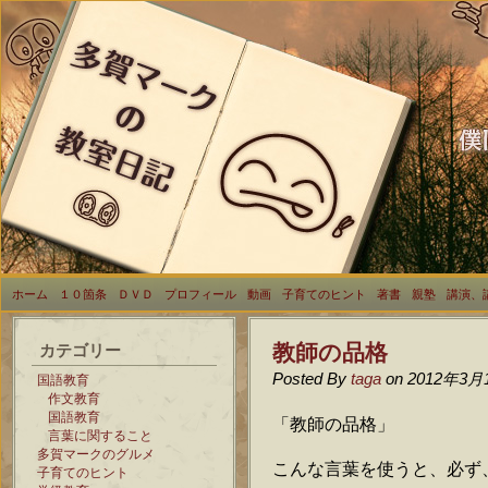
ホーム
１０箇条
ＤＶＤ
プロフィール
動画
子育てのヒント
著書
親塾
講演、
教師の品格
カテゴリー
Posted By
taga
on 2012年3月
国語教育
作文教育
国語教育
「教師の品格」
言葉に関すること
多賀マークのグルメ
こんな言葉を使うと、必ず
子育てのヒント