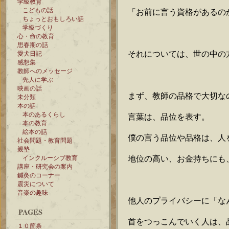
学級教育
こどもの話
「お前に言う資格があるの
ちょっとおもしろい話
学級づくり
心・命の教育
思春期の話
それについては、世の中の
愛犬日記
感想集
教師へのメッセージ
先人に学ぶ
映画の話
まず、教師の品格で大切な
未分類
本の話
本のあるくらし
言葉は、品位を表す。
本の教育
絵本の話
僕の言う品位や品格は、人
社会問題・教育問題
親塾
地位の高い、お金持ちにも
インクルーシブ教育
講座・研究会の案内
鍼灸のコーナー
震災について
音楽の趣味
他人のプライバシーに「な
PAGES
首をつっこんでいく人は、
１０箇条