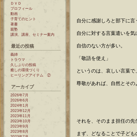
ＤＶＤ
プロフィール
動画
子育てのヒント
自分に感謝しろと部下に言
著書
親塾
自分に対する言葉遣いを気
講演、講座、セミナー案内
最近の投稿
自信のない方が多い。
義姉
「敬語を使え」
トラウマ
久しぶりの投稿
癒しの環境づくり
というのは、哀しい言葉で
ヒーリングアイテム ②
尊敬があれば、自然とその
アーカイブ
2026年7月
2026年6月
2024年1月
2023年12月
2023年11月
それを、そのまま担任の先
2023年10月
2023年9月
2023年8月
まず、どなることで子ども
2023年7月