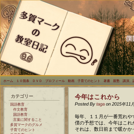
ホーム
１０箇条
ＤＶＤ
プロフィール
動画
子育てのヒント
著書
親塾
講演、
今年はこれから
カテゴリー
Posted By
taga
on 2015年11
国語教育
作文教育
国語教育
毎年、１１月が一番荒れや
言葉に関すること
僕の予想では、今年はこれ
多賀マークのグルメ
それは、数日前まで暖かか
子育てのヒント