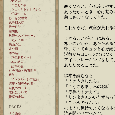
学級教育
こどもの話
寒くなると、心も冷えやす
ちょっとおもしろい話
あったかいとき、心は荒み
学級づくり
急にさむくなってきた。
心・命の教育
思春期の話
愛犬日記
これからだ、教室が荒れる
感想集
教師へのメッセージ
できることが少しはある。
先人に学ぶ
寒いのだから、あたためる
映画の話
朝、寒くてキュッと心が縮
未分類
本の話
説教からはいるのではなく
本のあるくらし
アイスブレーキングをして
本の教育
あたためることだ。
絵本の話
社会問題・教育問題
親塾
絵本を読むなら
インクルーシブ教育
「うきうきしたら」
講座・研究会の案内
「こうさぎましろのお話」
鍼灸のコーナー
「赤鼻のトナカイ」
震災について
「サンタさんのいたずらっ
音楽の趣味
「こいぬのうんち」
PAGES
のような気持ちよくなる本
読み聞かせすべきだ。
１０箇条